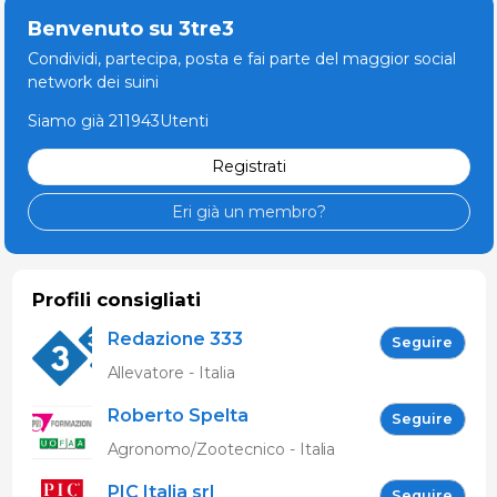
Benvenuto su 3tre3
Condividi, partecipa, posta e fai parte del maggior social
network dei suini
Siamo già 211943Utenti
Registrati
Eri già un membro?
Profili consigliati
Redazione 333
Seguire
Allevatore - Italia
Roberto Spelta
Seguire
Agronomo/Zootecnico - Italia
PIC Italia srl
Seguire