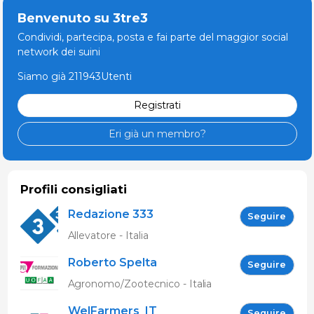
Benvenuto su 3tre3
Condividi, partecipa, posta e fai parte del maggior social
network dei suini
Siamo già 211943Utenti
Registrati
Eri già un membro?
Profili consigliati
Redazione 333
Seguire
Allevatore - Italia
Roberto Spelta
Seguire
Agronomo/Zootecnico - Italia
WelFarmers_IT
Seguire