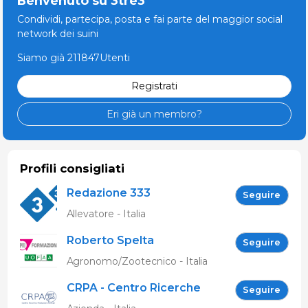
Benvenuto su 3tre3
Condividi, partecipa, posta e fai parte del maggior social
network dei suini
Siamo già 211847Utenti
Registrati
Eri già un membro?
Profili consigliati
Redazione 333
Seguire
Allevatore - Italia
Roberto Spelta
Seguire
Agronomo/Zootecnico - Italia
CRPA - Centro Ricerche
Seguire
Produzioni Animali