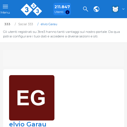
211.847
Utenti
Menu
333
Social 333
elvio Garau
Gli utenti registrati su 3tre3 hanno tanti vantaggi sul nostro portale. Da qua
potrai configurare i tuoi dati e accedere a diverse sezioni e siti.
elvio Garau