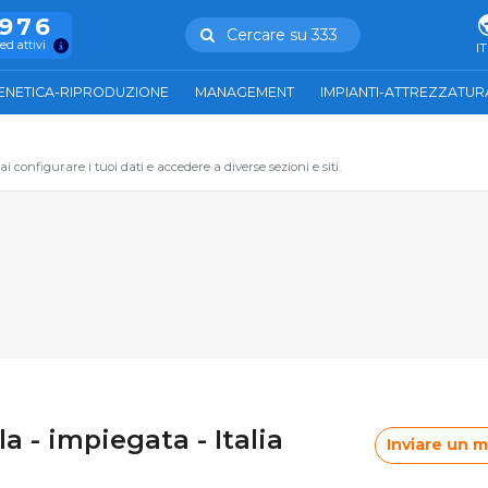
.976
Cercare su 333
ed attivi
IT
ENETICA-RIPRODUZIONE
MANAGEMENT
IMPIANTI-ATTREZZATUR
 configurare i tuoi dati e accedere a diverse sezioni e siti.
a - impiegata - Italia
Inviare un 