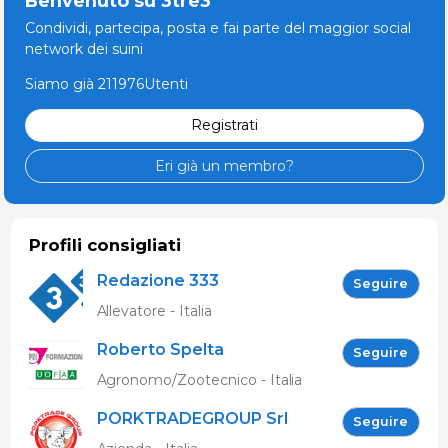
Benvenuto su 3tre3
Condividi, partecipa, posta e fai parte del maggior social
network dei suini
Siamo già 211976Utenti
Registrati
Eri già un membro?
Profili consigliati
Redazione 333
Seguire
Allevatore - Italia
Roberto Spelta
Seguire
Agronomo/Zootecnico - Italia
PORKTRADEGROUP Srl
Seguire