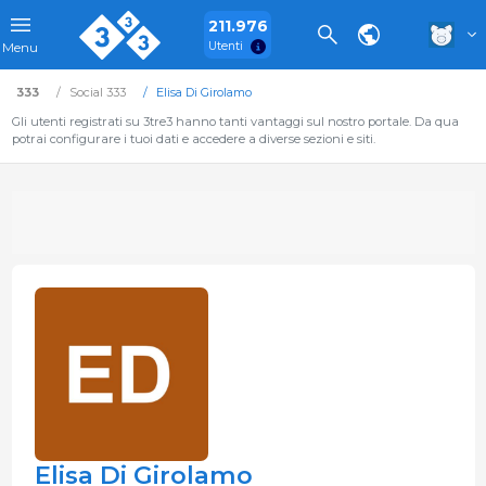
211.976
Utenti
Menu
333
Social 333
Elisa Di Girolamo
Gli utenti registrati su 3tre3 hanno tanti vantaggi sul nostro portale. Da qua
potrai configurare i tuoi dati e accedere a diverse sezioni e siti.
Elisa Di Girolamo