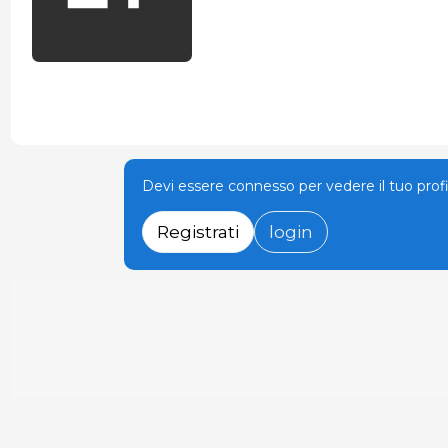
Devi essere connesso per vedere il tuo prof
Registrati
login