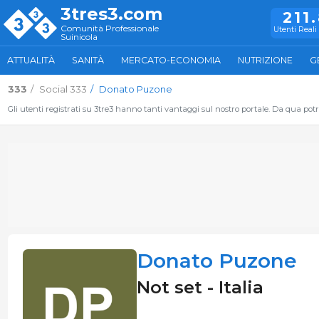
3tres3.com
211
Comunità Professionale
Utenti Reali 
Suinicola
ATTUALITÀ
SANITÀ
MERCATO-ECONOMIA
NUTRIZIONE
G
333
Social 333
Donato Puzone
Gli utenti registrati su 3tre3 hanno tanti vantaggi sul nostro portale. Da qua potrai
Donato Puzone
Not set - Italia