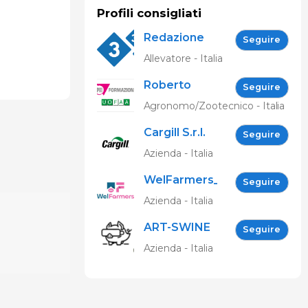
Profili consigliati
Redazione
Seguire
333
Allevatore - Italia
Roberto
Seguire
Spelta
Agronomo/Zootecnico - Italia
Cargill S.r.l.
Seguire
Azienda - Italia
WelFarmers_IT
Seguire
Azienda - Italia
ART-SWINE
Seguire
Project
Azienda - Italia