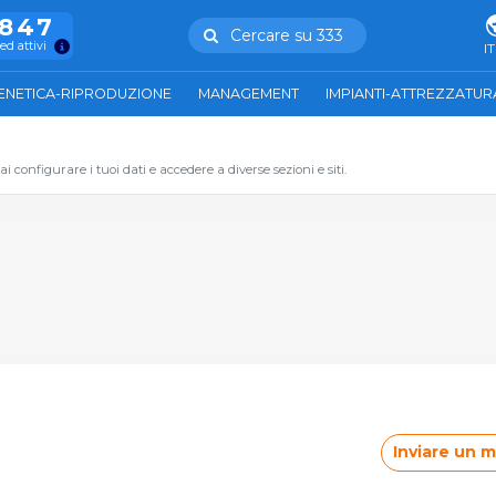
.847
Cercare su 333
ed attivi
IT
ENETICA-RIPRODUZIONE
MANAGEMENT
IMPIANTI-ATTREZZATUR
 configurare i tuoi dati e accedere a diverse sezioni e siti.
Inviare un 