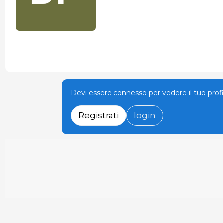
Devi essere connesso per vedere il tuo prof
Registrati
login