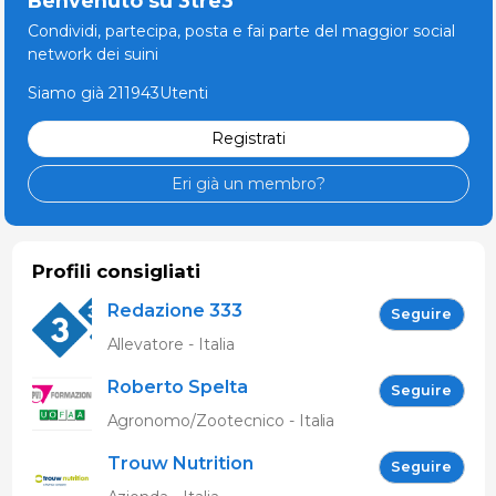
Benvenuto su 3tre3
Condividi, partecipa, posta e fai parte del maggior social
network dei suini
Siamo già 211943Utenti
Registrati
Eri già un membro?
Profili consigliati
Redazione 333
Seguire
Allevatore - Italia
Roberto Spelta
Seguire
Agronomo/Zootecnico - Italia
Trouw Nutrition
Seguire