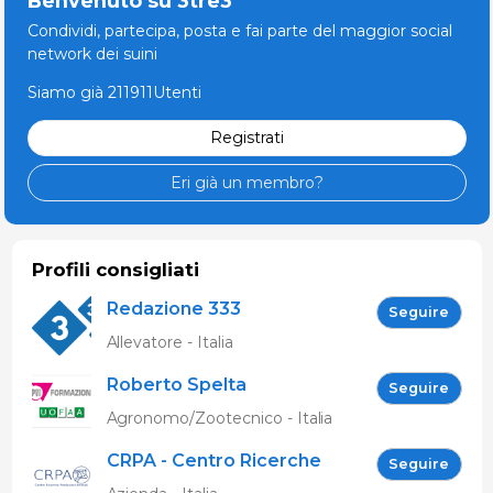
Benvenuto su 3tre3
Condividi, partecipa, posta e fai parte del maggior social
network dei suini
Siamo già 211911Utenti
Registrati
Eri già un membro?
Profili consigliati
Redazione 333
Seguire
Allevatore - Italia
Roberto Spelta
Seguire
Agronomo/Zootecnico - Italia
CRPA - Centro Ricerche
Seguire
Produzioni Animali