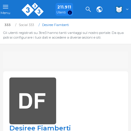
211.911
Utenti
Menu
333
Social 333
Desiree Fiamberti
Gli utenti registrati su 3tre3 hanno tanti vantaggi sul nostro portale. Da qua
potrai configurare i tuoi dati e accedere a diverse sezioni e siti.
Desiree Fiamberti