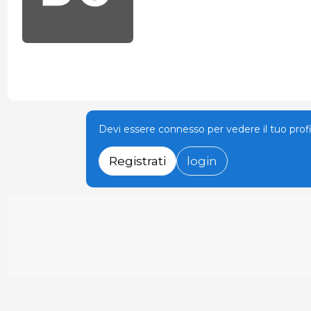
Devi essere connesso per vedere il tuo prof
Registrati
login