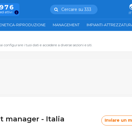
.976
Cercare su 333
ed attivi
IT
ENETICA-RIPRODUZIONE
MANAGEMENT
IMPIANTI-ATTREZZATUR
 configurare i tuoi dati e accedere a diverse sezioni e siti.
rt manager - Italia
Inviare un 