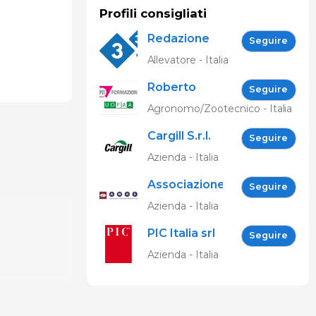
Profili consigliati
Redazione
Seguire
333
Allevatore - Italia
Roberto
Seguire
Spelta
Agronomo/Zootecnico - Italia
Cargill S.r.l.
Seguire
Azienda - Italia
Associazione
Seguire
Nazionale
Azienda - Italia
Allevatori
PIC Italia srl
Suini (ANAS)
Seguire
Azienda - Italia