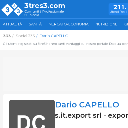
3tres3.com
211
Comunità Professionale
Utenti Reali 
Suinicola
ATTUALITÀ
SANITÀ
MERCATO-ECONOMIA
NUTRIZIONE
G
333
Social 333
Dario CAPELLO
Gli utenti registrati su 3tre3 hanno tanti vantaggi sul nostro portale. Da qua potrai
Dario CAPELLO
s.it.export srl - expo