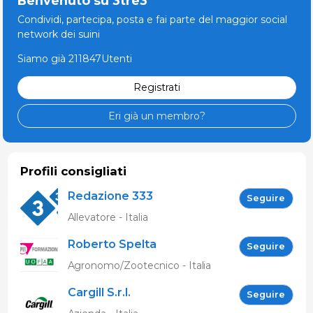
Benvenuto su 3tre3
Condividi, partecipa, posta e fai parte del maggior social
network dei suini
Siamo già 211847Utenti
Registrati
Eri già un membro?
Profili consigliati
Redazione 333
Seguire
Allevatore - Italia
Roberto Spelta
Seguire
Agronomo/Zootecnico - Italia
Cargill S.r.l.
Seguire