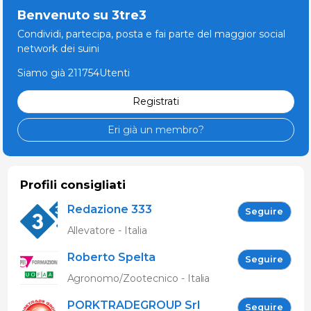
Benvenuto su 3tre3
Condividi, partecipa, posta e fai parte del maggior social
network dei suini
Siamo già 211754Utenti
Registrati
Eri già un membro?
Profili consigliati
Redazione 333
Seguire
Allevatore - Italia
Roberto Spelta
Seguire
Agronomo/Zootecnico - Italia
PORKTRADEGROUP Srl
Seguire