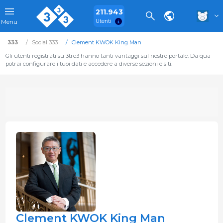
211.943
Utenti
Menu
333
Social 333
Clement KWOK King Man
Gli utenti registrati su 3tre3 hanno tanti vantaggi sul nostro portale. Da qua
potrai configurare i tuoi dati e accedere a diverse sezioni e siti.
Clement KWOK King Man