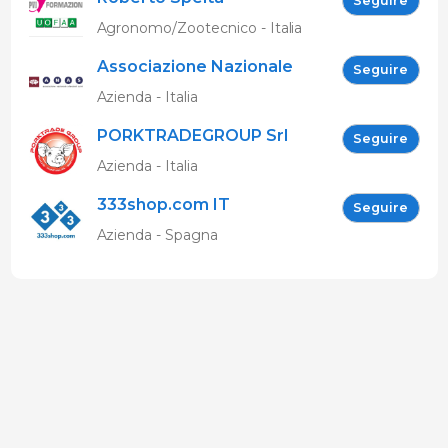
Seguire
Agronomo/Zootecnico - Italia
Associazione Nazionale
Seguire
Allevatori Suini (ANAS)
Azienda - Italia
PORKTRADEGROUP Srl
Seguire
Azienda - Italia
333shop.com IT
Seguire
Azienda - Spagna