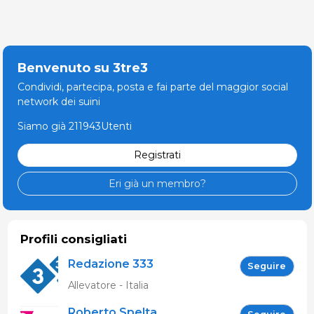
Benvenuto su 3tre3
Condividi, partecipa, posta e fai parte del maggior social
network dei suini
Siamo già 211943Utenti
Registrati
Eri già un membro?
Profili consigliati
Redazione 333
Seguire
Allevatore - Italia
Roberto Spelta