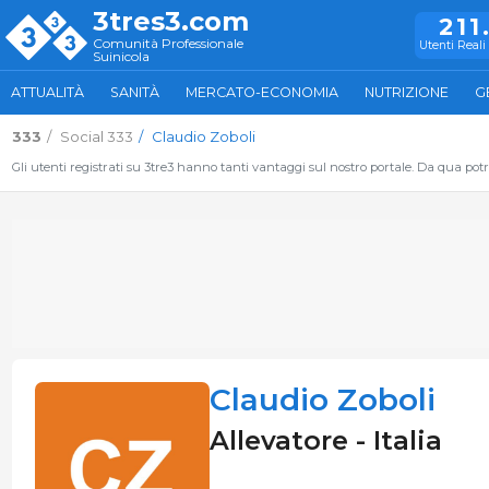
3tres3.com
211
Comunità Professionale
Utenti Reali 
Suinicola
ATTUALITÀ
SANITÀ
MERCATO-ECONOMIA
NUTRIZIONE
G
333
Social 333
Claudio Zoboli
Gli utenti registrati su 3tre3 hanno tanti vantaggi sul nostro portale. Da qua potrai
Claudio Zoboli
Allevatore - Italia