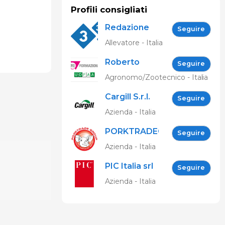
Profili consigliati
Redazione
Seguire
333
Allevatore - Italia
Roberto
Seguire
Spelta
Agronomo/Zootecnico - Italia
Cargill S.r.l.
Seguire
Azienda - Italia
PORKTRADEGROUP
Seguire
Srl
Azienda - Italia
PIC Italia srl
Seguire
Azienda - Italia