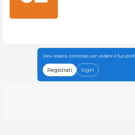
Devi essere connesso per vedere il tuo prof
Registrati
login