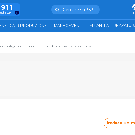
.911
Cercare su 333
ed attivi
IT
ENETICA-RIPRODUZIONE
MANAGEMENT
IMPIANTI-ATTREZZATUR
 configurare i tuoi dati e accedere a diverse sezioni e siti.
Inviare un 