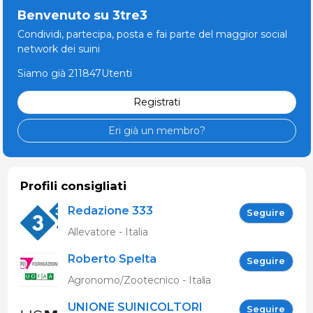
Benvenuto su 3tre3
Condividi, partecipa, posta e fai parte del maggior social
network dei suini
Siamo già 211847Utenti
Registrati
Eri già un membro?
Profili consigliati
Redazione 333
Seguire
Allevatore - Italia
Roberto Spelta
Seguire
Agronomo/Zootecnico - Italia
UNIONE SUINICOLTORI
Seguire