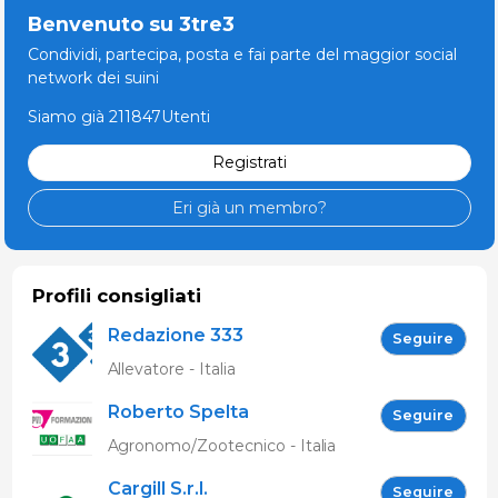
Benvenuto su 3tre3
Condividi, partecipa, posta e fai parte del maggior social
network dei suini
Siamo già 211847Utenti
Registrati
Eri già un membro?
Profili consigliati
Redazione 333
Seguire
Allevatore - Italia
Roberto Spelta
Seguire
Agronomo/Zootecnico - Italia
Cargill S.r.l.
Seguire