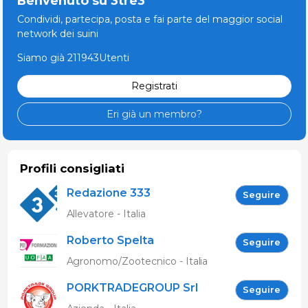
Benvenuto su 3tre3
Condividi, partecipa, posta e fai parte del maggior social
network dei suini
Siamo già 211943Utenti
Registrati
Eri già un membro?
Profili consigliati
Redazione 333
Seguire
Allevatore - Italia
Roberto Spelta
Seguire
Agronomo/Zootecnico - Italia
PORKTRADEGROUP Srl
Seguire