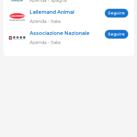
Azienda - Spagna
Lallemand Animal
Seguire
Nutrition
Azienda - Italia
Associazione Nazionale
Seguire
Allevatori Suini (ANAS)
Azienda - Italia