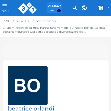
211.847
Utenti
Menu
333
Social 333
beatrice orlandi
Gli utenti registrati su 3tre3 hanno tanti vantaggi sul nostro portale. Da qua
potrai configurare i tuoi dati e accedere a diverse sezioni e siti.
beatrice orlandi