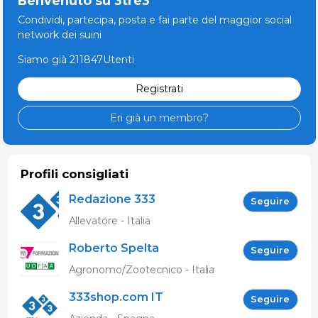
Benvenuto su 3tre3
Condividi, partecipa, posta e fai parte del maggior social
network dei suini
Siamo già 211847Utenti
Registrati
Eri già un membro?
Profili consigliati
Redazione 333
Seguire
Allevatore - Italia
Roberto Spelta
Seguire
Agronomo/Zootecnico - Italia
333shop.com IT
Seguire