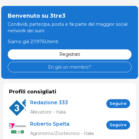
Benvenuto su 3tre3
Condividi, partecipa, posta e fai parte del maggior social
network dei suini
Siamo già 211976Utenti
Registrati
Eri già un membro?
Profili consigliati
Redazione 333
Seguire
Allevatore - Italia
Roberto Spelta
Seguire
Agronomo/Zootecnico - Italia