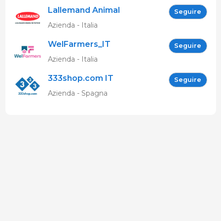
Lallemand Animal
Seguire
Nutrition
Azienda - Italia
WelFarmers_IT
Seguire
Azienda - Italia
333shop.com IT
Seguire
Azienda - Spagna