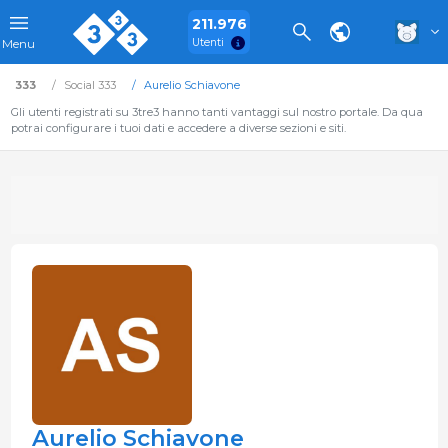
211.976
Utenti
Menu
333
Social 333
Aurelio Schiavone
Gli utenti registrati su 3tre3 hanno tanti vantaggi sul nostro portale. Da qua
potrai configurare i tuoi dati e accedere a diverse sezioni e siti.
Aurelio Schiavone