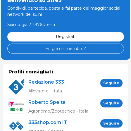
Benvenuto su 3tre3
Condividi, partecipa, posta e fai parte del maggior social
network dei suini
Siamo già 211976Utenti
Registrati
Eri già un membro?
Profili consigliati
Redazione 333
Seguire
Allevatore - Italia
Roberto Spelta
Seguire
Agronomo/Zootecnico - Italia
333shop.com IT
Seguire