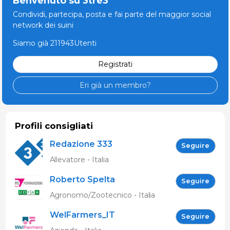
Benvenuto su 3tre3
Condividi, partecipa, posta e fai parte del maggior social
network dei suini
Siamo già 211943Utenti
Registrati
Eri già un membro?
Profili consigliati
Redazione 333
Seguire
Allevatore - Italia
Roberto Spelta
Seguire
Agronomo/Zootecnico - Italia
WelFarmers_IT
Seguire