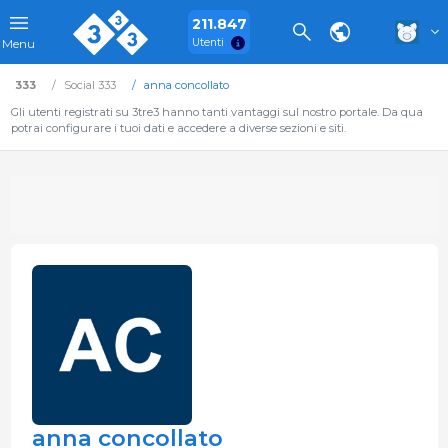
211.847
Utenti
Menu
333
Social 333
anna concollato
Gli utenti registrati su 3tre3 hanno tanti vantaggi sul nostro portale. Da qua
potrai configurare i tuoi dati e accedere a diverse sezioni e siti.
anna concollato