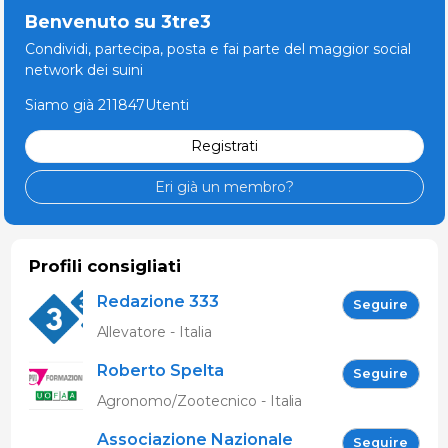
Benvenuto su 3tre3
Condividi, partecipa, posta e fai parte del maggior social
network dei suini
Siamo già 211847Utenti
Registrati
Eri già un membro?
Profili consigliati
Redazione 333
Seguire
Allevatore - Italia
Roberto Spelta
Seguire
Agronomo/Zootecnico - Italia
Associazione Nazionale
Seguire