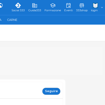
Social 333
Guida333
Formazione
Eventi
333shop
login
A
CARNE
Seguire