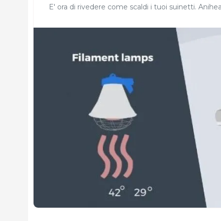
E' ora di rivedere come scaldi i tuoi suinetti. Anihe