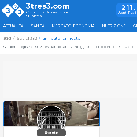
3tres3.com
211
Comunità Professionale
Utenti Reali 
Suinicola
ATTUALITÀ
SANITÀ
MERCATO-ECONOMIA
NUTRIZIONE
G
333
Social 333
aniheater aniheater
Gli utenti registrati su 3tre3 hanno tanti vantaggi sul nostro portale. Da qua potrai
Utente