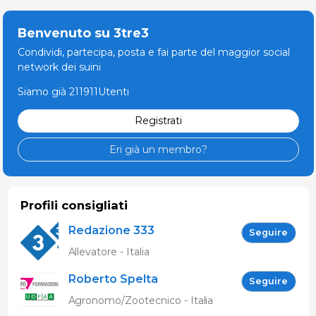
Benvenuto su 3tre3
Condividi, partecipa, posta e fai parte del maggior social
network dei suini
Siamo già 211911Utenti
Registrati
Eri già un membro?
Profili consigliati
Redazione 333
Seguire
Allevatore - Italia
Roberto Spelta
Seguire
Agronomo/Zootecnico - Italia