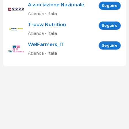
Associazione Nazionale
Seguire
Allevatori Suini (ANAS)
Azienda - Italia
Trouw Nutrition
Seguire
Azienda - Italia
WelFarmers_IT
Seguire
Azienda - Italia