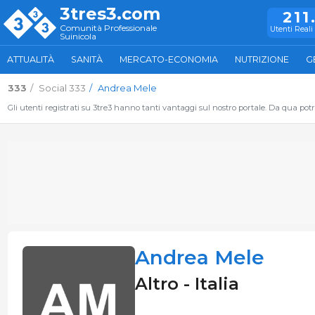
3tres3.com
211
Comunità Professionale
Utenti Reali 
Suinicola
ATTUALITÀ
SANITÀ
MERCATO-ECONOMIA
NUTRIZIONE
G
333
Social 333
Andrea Mele
Gli utenti registrati su 3tre3 hanno tanti vantaggi sul nostro portale. Da qua potrai
Andrea Mele
Altro - Italia