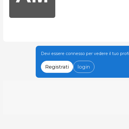
Devi essere connesso per vedere il tuo prof
Registrati
login