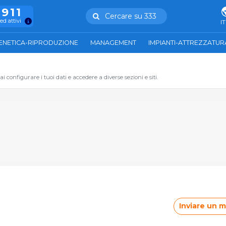
.911
Cercare su 333
ed attivi
IT
ENETICA-RIPRODUZIONE
MANAGEMENT
IMPIANTI-ATTREZZATUR
 configurare i tuoi dati e accedere a diverse sezioni e siti.
Inviare un 