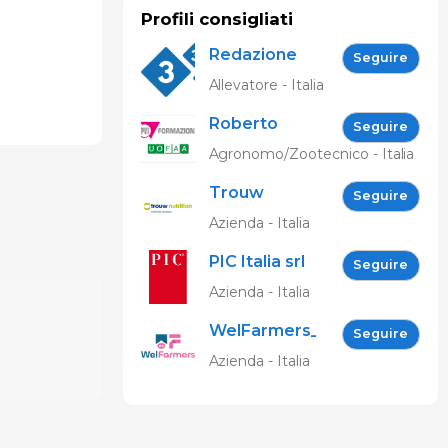
Profili consigliati
Redazione
Seguire
333
Allevatore - Italia
Roberto
Seguire
Spelta
Agronomo/Zootecnico - Italia
Trouw
Seguire
Nutrition
Azienda - Italia
PIC Italia srl
Seguire
Azienda - Italia
WelFarmers_IT
Seguire
Azienda - Italia