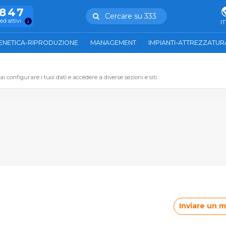
.847
Cercare su 333
ed attivi
IT
ENETICA-RIPRODUZIONE
MANAGEMENT
IMPIANTI-ATTREZZATUR
 configurare i tuoi dati e accedere a diverse sezioni e siti.
Inviare un 