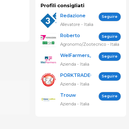
Profili consigliati
Redazione
Seguire
333
Allevatore - Italia
Roberto
Seguire
Spelta
Agronomo/Zootecnico - Italia
WelFarmers_IT
Seguire
Azienda - Italia
PORKTRADEGROUP
Seguire
Srl
Azienda - Italia
Trouw
Seguire
Nutrition
Azienda - Italia