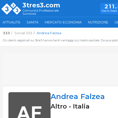
3tres3.com
211
Comunità Professionale
Utenti Reali 
Suinicola
ATTUALITÀ
SANITÀ
MERCATO-ECONOMIA
NUTRIZIONE
G
333
Social 333
Andrea Falzea
Gli utenti registrati su 3tre3 hanno tanti vantaggi sul nostro portale. Da qua potrai
Andrea Falzea
Altro - Italia