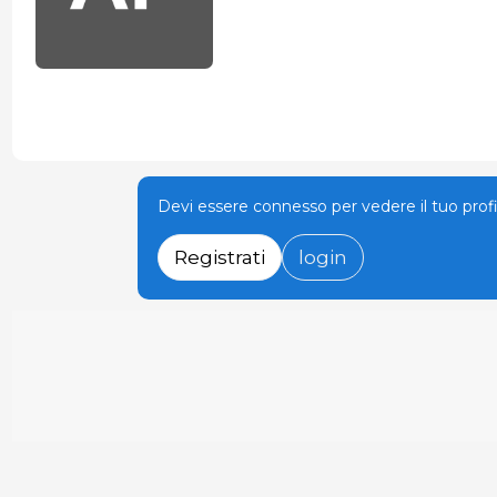
Devi essere connesso per vedere il tuo prof
Registrati
login