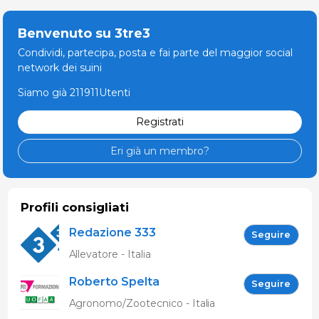
Benvenuto su 3tre3
Condividi, partecipa, posta e fai parte del maggior social
network dei suini
Siamo già 211911Utenti
Registrati
Eri già un membro?
Profili consigliati
Redazione 333
Seguire
Allevatore - Italia
Roberto Spelta
Seguire
Agronomo/Zootecnico - Italia