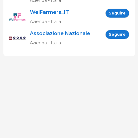
Azienda - Italia
WelFarmers_IT
Seguire
Azienda - Italia
Associazione Nazionale
Seguire
Allevatori Suini (ANAS)
Azienda - Italia