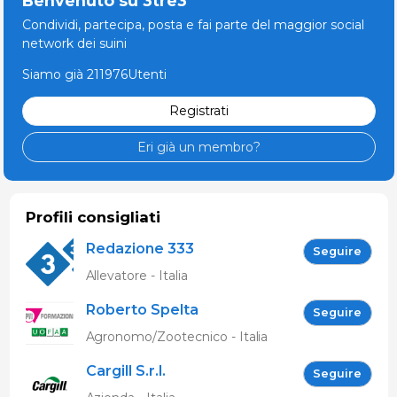
Benvenuto su 3tre3
Condividi, partecipa, posta e fai parte del maggior social
network dei suini
Siamo già 211976Utenti
Registrati
Eri già un membro?
Profili consigliati
Redazione 333
Seguire
Allevatore - Italia
Roberto Spelta
Seguire
Agronomo/Zootecnico - Italia
Cargill S.r.l.
Seguire