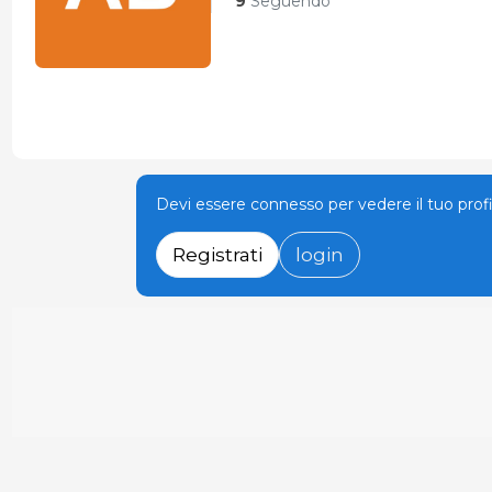
9
Seguendo
Devi essere connesso per vedere il tuo prof
Registrati
login