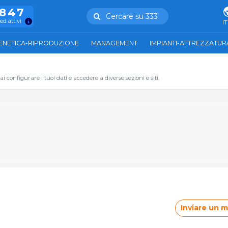
.847
Cercare su 333
ed attivi
IT
ENETICA-RIPRODUZIONE
MANAGEMENT
IMPIANTI-ATTREZZATUR
 configurare i tuoi dati e accedere a diverse sezioni e siti.
Inviare un 