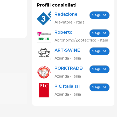
Profili consigliati
Redazione
Seguire
333
Allevatore - Italia
Roberto
Seguire
Spelta
Agronomo/Zootecnico - Italia
ART-SWINE
Seguire
Project
Azienda - Italia
PORKTRADEGROUP
Seguire
Srl
Azienda - Italia
PIC Italia srl
Seguire
Azienda - Italia