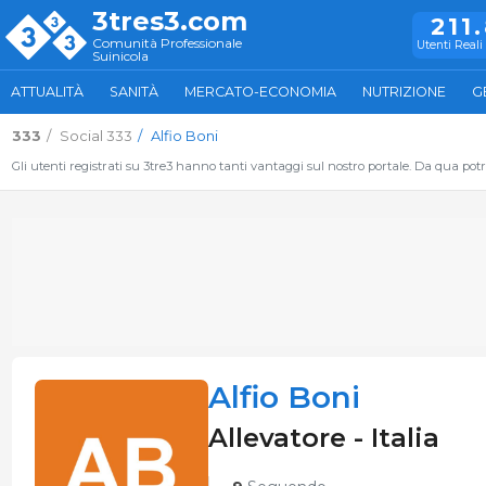
3tres3.com
211
Comunità Professionale
Utenti Reali 
Suinicola
ATTUALITÀ
SANITÀ
MERCATO-ECONOMIA
NUTRIZIONE
G
333
Social 333
Alfio Boni
Gli utenti registrati su 3tre3 hanno tanti vantaggi sul nostro portale. Da qua potrai
Alfio Boni
Allevatore - Italia