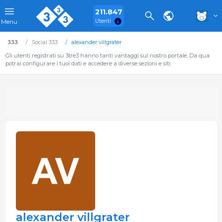
211.847
Utenti
Menu
333
Social 333
alexander villgrater
Gli utenti registrati su 3tre3 hanno tanti vantaggi sul nostro portale. Da qua
potrai configurare i tuoi dati e accedere a diverse sezioni e siti.
alexander villgrater