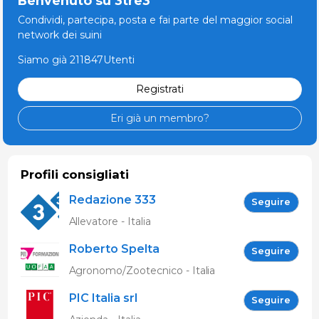
Benvenuto su 3tre3
Condividi, partecipa, posta e fai parte del maggior social
network dei suini
Siamo già 211847Utenti
Registrati
Eri già un membro?
Profili consigliati
Redazione 333
Seguire
Allevatore - Italia
Roberto Spelta
Seguire
Agronomo/Zootecnico - Italia
PIC Italia srl
Seguire