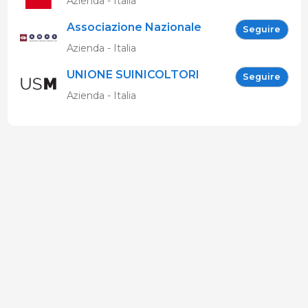
Azienda - Italia
Associazione Nazionale
Seguire
Allevatori Suini (ANAS)
Azienda - Italia
UNIONE SUINICOLTORI
Seguire
MARCHIGIANI
Azienda - Italia