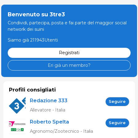
Benvenuto su 3tre3
Condividi, partecipa, posta e fai parte del maggior social
network dei suini
Siamo già 211943Utenti
Registrati
Eri già un membro?
Profili consigliati
Redazione 333
Seguire
Allevatore - Italia
Roberto Spelta
Seguire
Agronomo/Zootecnico - Italia