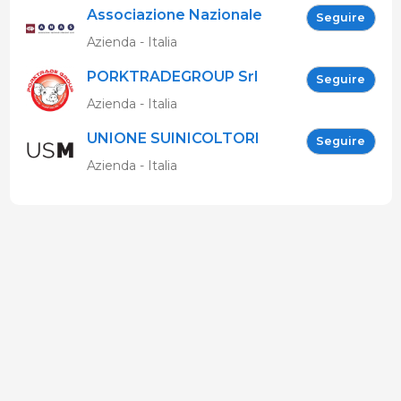
Associazione Nazionale
Seguire
Allevatori Suini (ANAS)
Azienda - Italia
PORKTRADEGROUP Srl
Seguire
Azienda - Italia
UNIONE SUINICOLTORI
Seguire
MARCHIGIANI
Azienda - Italia