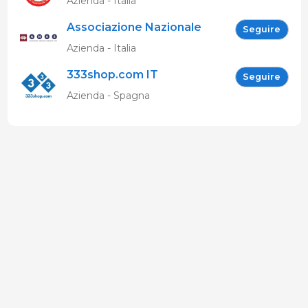
Azienda - Italia
Associazione Nazionale
Seguire
Allevatori Suini (ANAS)
Azienda - Italia
333shop.com IT
Seguire
Azienda - Spagna