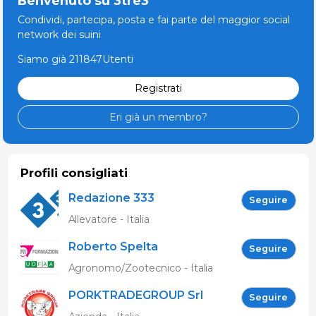
Benvenuto su 3tre3
Condividi, partecipa, posta e fai parte del maggior social
network dei suini
Siamo già 211847Utenti
Registrati
Eri già un membro?
Profili consigliati
Redazione 333
Seguire
Allevatore - Italia
Roberto Spelta
Seguire
Agronomo/Zootecnico - Italia
PORKTRADEGROUP Srl
Seguire