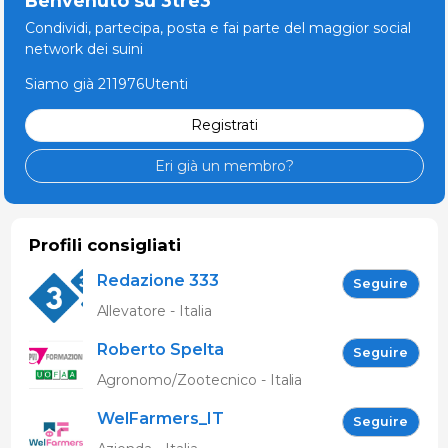
Benvenuto su 3tre3
Condividi, partecipa, posta e fai parte del maggior social
network dei suini
Siamo già 211976Utenti
Registrati
Eri già un membro?
Profili consigliati
Redazione 333
Seguire
Allevatore - Italia
Roberto Spelta
Seguire
Agronomo/Zootecnico - Italia
WelFarmers_IT
Seguire