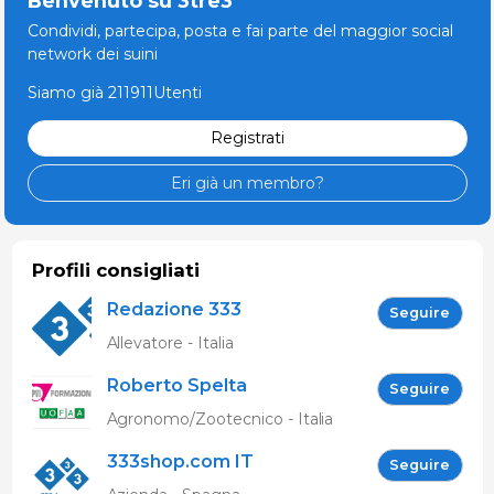
Benvenuto su 3tre3
Condividi, partecipa, posta e fai parte del maggior social
network dei suini
Siamo già 211911Utenti
Registrati
Eri già un membro?
Profili consigliati
Redazione 333
Seguire
Allevatore - Italia
Roberto Spelta
Seguire
Agronomo/Zootecnico - Italia
333shop.com IT
Seguire