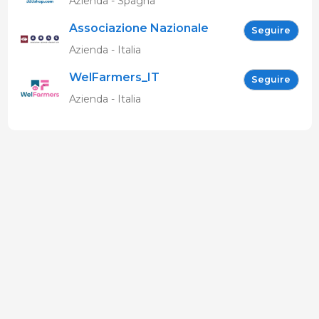
Azienda - Spagna
Associazione Nazionale
Seguire
Allevatori Suini (ANAS)
Azienda - Italia
WelFarmers_IT
Seguire
Azienda - Italia