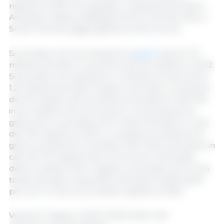
rispetto al 2022. Se rispettati, i rendimenti previsti in
Arkansas, Indiana, Mississippi, North Carolina, Ohio e
South Carolina raggiungeranno livelli record.
Si prevede che la produzione di
grano
sarà di 1,73
miliardi di bushel, in aumento del 5% rispetto al 2022.
Si prevede che quest’anno i coltivatori produrranno
1,23 miliardi di bushel di grano invernale, in aumento
del 2% rispetto alle previsioni precedenti e dell’11%
in più rispetto allo scorso anno. La produzione di
grano duro è prevista a 57,4 milioni di bushel, in calo
del 10% rispetto al 2022. La restante produzione di
grano primaverile è prevista a 450 milioni di bushel, in
calo del 7% rispetto allo scorso anno. Sulla base
delle condizioni del 1° agosto, si prevede che la resa
totale del grano negli Stati Uniti sarà di 45,8 bushel
per acro, in calo di un bushel rispetto al 2022...
Venerdì 11 agosto, 2023/ USDA/ Stati Uniti.