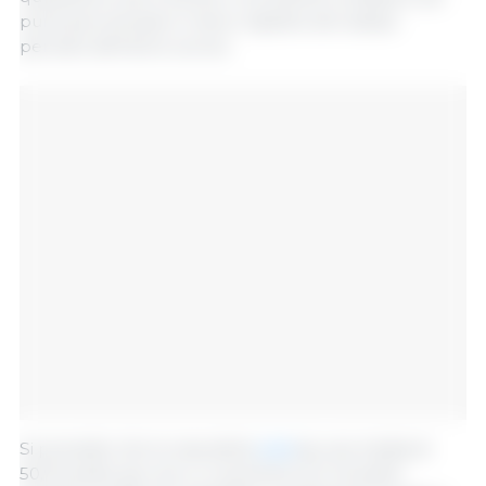
punti percentuali in meno rispetto allo stesso
periodo dell'anno scorso.
Si prevede che la resa della
soia
sia una media di
50,9 bushel per acro, in aumento di 1,4 bushel