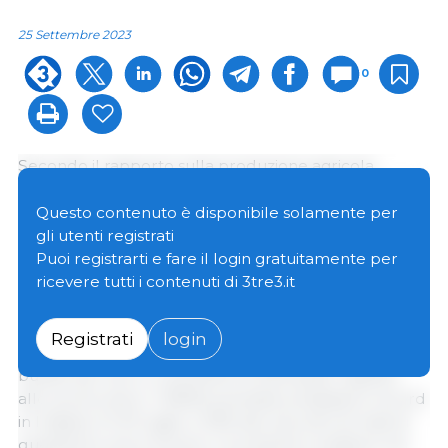
25 Settembre 2023
0
Secondo il rapporto sulla produzione agricola
pubblicato dal National Agricultural Statistics Service
(NASS) dell'USDA, si prevede che la produzione di
Questo contenuto è disponibile solamente per
mais aumenterà del 10% rispetto allo scorso anno,
gli utenti registrati
arrivando a 15,1 miliardi di bushel. Si prevede che la
Puoi registrarti e fare il login gratuitamente per
produzione di soia diminuirà del 2% , previsto a 4,21
ricevere tutti i contenuti di 3tre3.it
miliardi di bushel.
Registrati
login
La resa media del
mais
si prevede un raccolto di 175,1
bushel per acro, in aumento di 1,8 bushel rispetto
allo scorso anno. Il NASS prevede prestazioni record
in Indiana. Al 30 luglio, il 55% del raccolto di mais di
quest'anno era in buone o eccellenti condizioni, sei