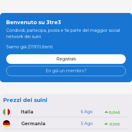
Benvenuto su 3tre3
Condividi, partecipa, posta e fai parte del maggior social
network dei suini
Siamo già 211911Utenti
Registrati
Eri già un membro?
Prezzi dei suini
Italia
6 Ago
0,045
Germania
5 Ago
0,100