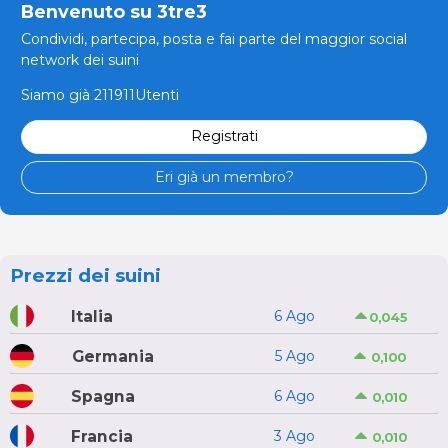
Benvenuto su 3tre3
Condividi, partecipa, posta e fai parte del maggior social
network dei suini
Siamo già 211911Utenti
Registrati
Eri già un membro?
Prezzi dei suini
Italia
6 Ago
0,045
Germania
5 Ago
0,100
Spagna
6 Ago
0,010
Francia
3 Ago
0,010