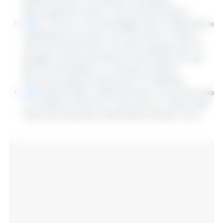
settentrionale, le condizioni rimangono
disomogenee mentre i raccolti aumentano.
Riso:
In Cina, le recenti piogge hanno migliorato la
vegetazione nel sud e nel sud-ovest. In India, il
raccolto Kharif inizia con preoccupazioni per le
piogge monsoniche inferiori alla media nel sud.
Nel sud-est asiatico le condizioni restano
favorevoli, fatta eccezione per la Tailandia.
Soia:
Nell'emisfero settentrionale, la raccolta inizia
in condizioni miste con clima secco e caldo negli
Stati Uniti, Romania, Federazione Russa e Cina...