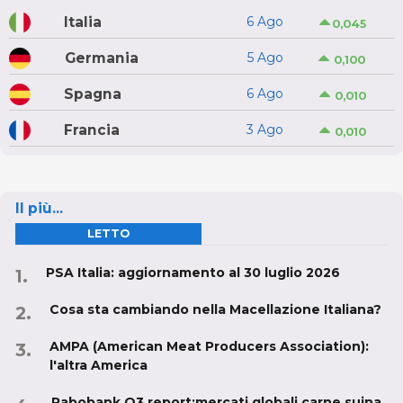
Italia
6 Ago
0,045
Germania
5 Ago
0,100
Spagna
6 Ago
0,010
Francia
3 Ago
0,010
Il più...
LETTO
PSA Italia: aggiornamento al 30 luglio 2026
Cosa sta cambiando nella Macellazione Italiana?
AMPA (American Meat Producers Association):
l'altra America
Rabobank Q3 report:mercati globali carne suina