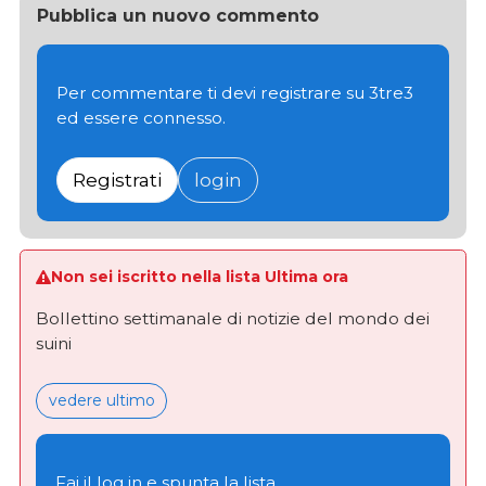
Pubblica un nuovo commento
Per commentare ti devi registrare su 3tre3
ed essere connesso.
Registrati
login
Non sei iscritto nella lista Ultima ora
Bollettino settimanale di notizie del mondo dei
suini
vedere ultimo
Fai il log in e spunta la lista