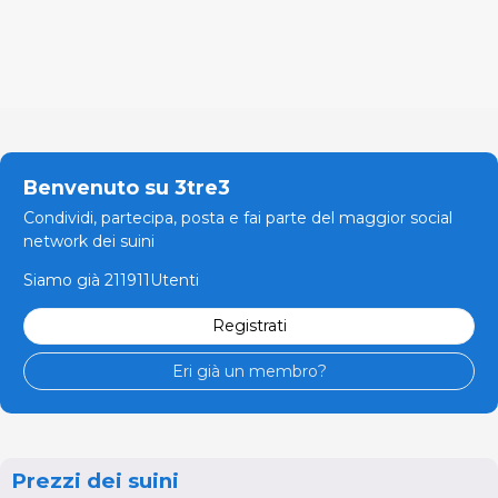
Benvenuto su 3tre3
Condividi, partecipa, posta e fai parte del maggior social
network dei suini
Siamo già 211911Utenti
Registrati
Eri già un membro?
Prezzi dei suini