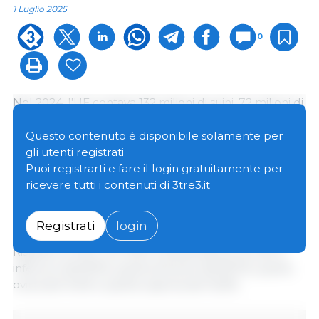
1 Luglio 2025
0
Nel 2024, l'UE contava 132 milioni di suini, 72 milioni di
bovini, 57 milioni di ovini e 10 milioni di caprini.
Rispetto all'anno precedente, tutte le popolazioni di
Questo contenuto è disponibile solamente per
bestiame sono diminuite:
la popolazione suina è
gli utenti registrati
diminuita dello 0,5%
, quella bovina del 2,8%, quella
Puoi registrarti e fare il login gratuitamente per
ovina dell'1,7% e quella caprina dell'1,6%.
ricevere tutti i contenuti di 3tre3.it
I recenti cali delle popolazioni di bestiame hanno
Registrati
login
rafforzato la tendenza a lungo termine nell'UE.
Rispetto al 2014, nel 2024 la popolazione di suini è
inferiore dell'8,1%, quella di bovini dell'8,7%, quella
ovina del 9,4% e quella caprina del 16,3%.