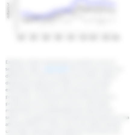
Estados Unidos mantendrá su posición como el
segundo mayor
exportador
de carne de cerdo por
detrás de la Unión Europea entre 2020 y 2025, y
después se espera que lidere como principal
exportador durante el resto del período de
proyección. Los aumentos de la eficiencia de la
producción en el sector porcino continuarán
mejorando la competitividad internacional del
sector, y se espera que la presencia de peste porcina
africana (PPA) en China y otros mercados impulse
una mayor demanda mundial de importación de