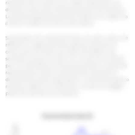
riduzione del consumo pro capite negli Stati Uniti.
durante la seconda metà del periodo di proiezione.
La riduzione generale sarà di 2,2 libbre pro capite tra
il 2021 e il 2029, per finire a 49,4 libbre.
Si prevede che le grandi forniture di carne suina, che
riflettono il rapido aumento della produzione di
carne suina nel 2019 e nel 2020, dovrebbero far
scendere i prezzi nel 2021, con un calo di circa $ 48
per cwt (100 libbre) prima di aumentare a causa del
rallentamento della crescita della produzione e
dell'aumento delle esportazioni. I prezzi dovrebbero
rimanere stabili a circa $ 50 per cwt per la maggior
parte del periodo di proiezione.