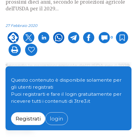
prossimi dieci anni, secondo le proiezioni agricole
dell'USDA per il 2029...
27 Febbraio 2020
0
Secondo le proiezioni agricole dell'USDA per il 2029,
il lento aumento dei prezzi del mais e prezzi dei suini
praticamente stabili durante il periodo di proiezione
Questo contenuto è disponibile solamente per
ridurranno il
rapporto suino/prezzo del mangime
gli utenti registrati
(prezzo del suino / prezzo del mais), quindi la crescita
Puoi registrarti e fare il login gratuitamente per
iniziale dei parti si invertirà nella seconda metà del
ricevere tutti i contenuti di 3tre3.it
periodo di proiezione. Tuttavia, il continuo aumento
dei suinetti per figliata e del peso della carcassa,
Registrati
login
manterrà la tendenza al rialzo della produzione di
carne suina.