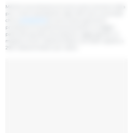
Mentre la produzione di carne suina e bovina è stata
più o meno equivalente negli ultimi anni, si prevede
che la
produzione
di carne suina supererà la
produzione di quella bovina durante la maggior
parte del periodo di proiezione, raggiungendo un
massimo di 32,1 miliardi di libbre nel 2029, rispetto a
29,5 miliardi di libbre per vitello.