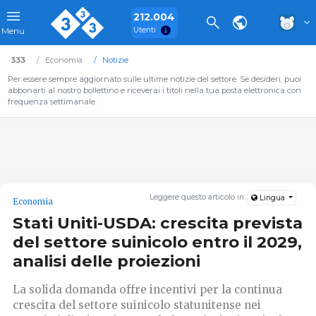
212.004
Utenti
Menu
333
Economia
Notizie
Per essere sempre aggiornato sulle ultime notizie del settore. Se desideri, puoi
abbonarti al nostro bollettino e riceverai i titoli nella tua posta elettronica con
frequenza settimanale.
Leggere questo articolo in:
Lingua
Economia
Stati Uniti-USDA: crescita prevista
del settore suinicolo entro il 2029,
analisi delle proiezioni
La solida domanda offre incentivi per la continua
crescita del settore suinicolo statunitense nei