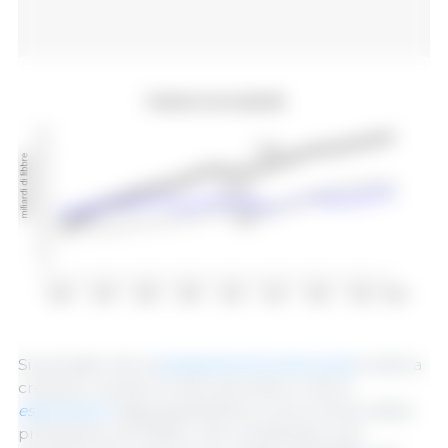
Si prevede che la
produzione di carne suina
contini a
crescere, ma ad un ritmo più lento e che le
esportazioni
rappresenteranno circa un terzo della
produzione nel 2029, il che contribuirà a una