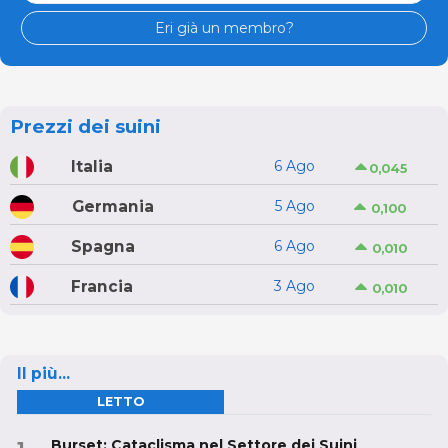
Eri già un membro?
Prezzi dei suini
Italia
6 Ago
0,045
Germania
5 Ago
0,100
Spagna
6 Ago
0,010
Francia
3 Ago
0,010
Il più...
LETTO
Burset: Cataclisma nel Settore dei Suini