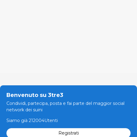
Benvenuto su 3tre3
Condividi, partecipa, posta e fai parte del maggior social
network dei suini
Siamo già 212004Utenti
Registrati