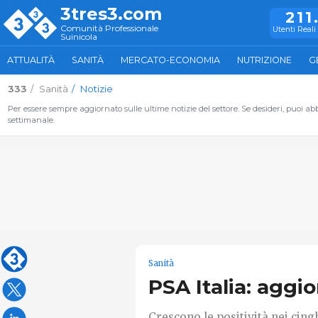
3tres3.com
211
Comunità Professionale
Utenti Reali 
Suinicola
ATTUALITÀ
SANITÀ
MERCATO-ECONOMIA
NUTRIZIONE
G
333
Sanità
Notizie
Per essere sempre aggiornato sulle ultime notizie del settore. Se desideri, puoi abbo
settimanale.
Sanità
PSA Italia: aggi
Crescono le positività nei cingh