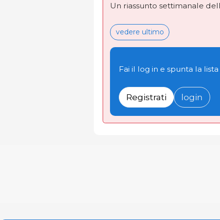
Un riassunto settimanale dell
vedere ultimo
Fai il log in e spunta la lista
Registrati
login