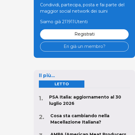
Condividi, partecipa, posta e fai parte del
maggior social network dei suini
Siamo già 211911Utenti
Registrati
Eri già un membro?
Il più...
LETTO
PSA Italia: aggiornamento al 30
luglio 2026
Cosa sta cambiando nella
Macellazione Italiana?
AMPA (American Meat Producers