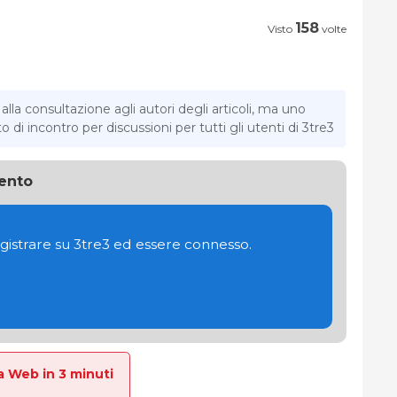
158
Visto
volte
la consultazione agli autori degli articoli, ma uno
di incontro per discussioni per tutti gli utenti di 3tre3
ento
gistrare su 3tre3 ed essere connesso.
La Web in 3 minuti