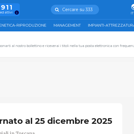
.911
Cercare su 333
ed attivi
IT
ENETICA-RIPRODUZIONE
MANAGEMENT
IMPIANTI-ATTREZZATUR
narti al nostro bollettino e riceverai i titoli nella tua posta elettronica con frequen
ornato al 25 dicembre 2025
iali in Toscana...