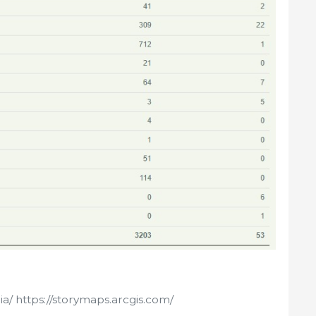
ia/ https://storymaps.arcgis.com/