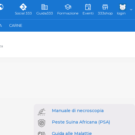
Social 333
Guida333
Formazione
Eventi
333shop
login
A
CARNE
za
Manuale di necroscopia
Peste Suina Africana (PSA)
Guida alle Malattie