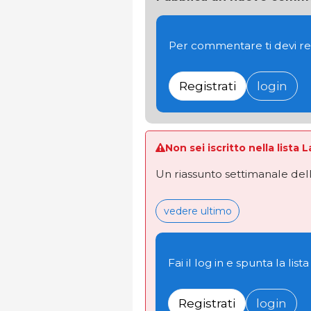
Per commentare ti devi re
Registrati
login
Non sei iscritto nella lista 
Un riassunto settimanale dell
vedere ultimo
Fai il log in e spunta la lista
Registrati
login