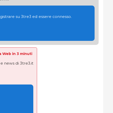
gistrare su 3tre3 ed essere connesso.
La Web in 3 minuti
e news di 3tre3.it