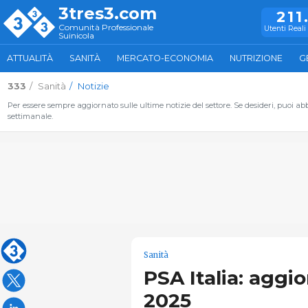
3tres3.com
211
Comunità Professionale
Utenti Reali 
Suinicola
ATTUALITÀ
SANITÀ
MERCATO-ECONOMIA
NUTRIZIONE
G
333
Sanità
Notizie
Per essere sempre aggiornato sulle ultime notizie del settore. Se desideri, puoi abbo
settimanale.
Sanità
PSA Italia: aggi
2025