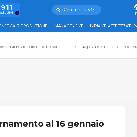
.911
Cercare su 333
ed attivi
IT
ENETICA-RIPRODUZIONE
MANAGEMENT
IMPIANTI-ATTREZZATUR
narti al nostro bollettino e riceverai i titoli nella tua posta elettronica con frequen
ornamento al 16 gennaio