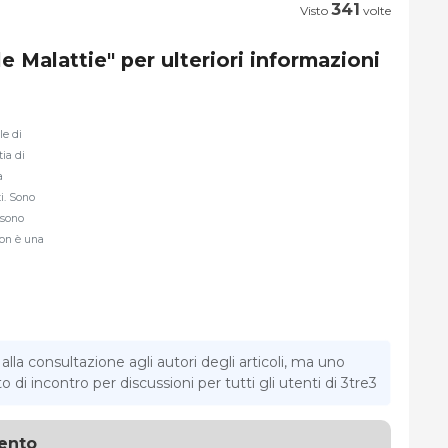
341
Visto
volte
le Malattie" per ulteriori informazioni
le di
ia di
a
ti. Sono
 sono
Non è una
la consultazione agli autori degli articoli, ma uno
di incontro per discussioni per tutti gli utenti di 3tre3
ento