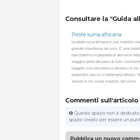
Consultare la "Guida al
Peste suina africana
La peste suina africana è una malattia vira
grande importanza nei suini. E' una malatt
tipo sistemico e passibile di denuncia nell
maggior parte dei paesi di tutti i continen
soggetti suini domestici e selvaticci e non
disponibili vaccini o trattamenti efficaci. 
zoonosi e non causa malattia nell'uomo.
Commenti sull'articolo
Questo spazio non è dedicato al
spazio creato per essere un punto 
Pubblica un nuovo comm