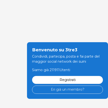
Benvenuto su 3tre3
Condividi, partecipa, posta e fai parte del
maggior social network dei suini
Siamo già 211911Utenti
Registrati
Eri già un membro?