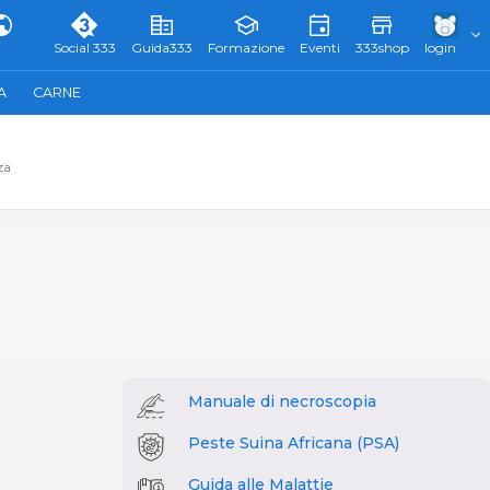
Social 333
Guida333
Formazione
Eventi
333shop
login
A
CARNE
za
Manuale di necroscopia
Peste Suina Africana (PSA)
Guida alle Malattie