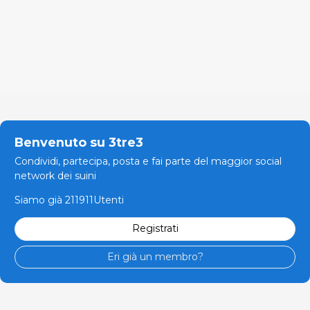
Benvenuto su 3tre3
Condividi, partecipa, posta e fai parte del maggior social
network dei suini
Siamo già 211911Utenti
Registrati
Eri già un membro?