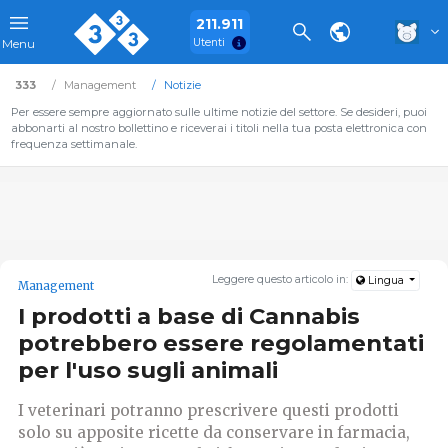
211.911
Utenti
Menu
333
Management
Notizie
Per essere sempre aggiornato sulle ultime notizie del settore. Se desideri, puoi
abbonarti al nostro bollettino e riceverai i titoli nella tua posta elettronica con
frequenza settimanale.
Leggere questo articolo in:
Lingua
Management
I prodotti a base di Cannabis
potrebbero essere regolamentati
per l'uso sugli animali
I veterinari potranno prescrivere questi prodotti
solo su apposite ricette da conservare in farmacia,