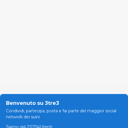
Benvenuto su 3tre3
Condividi, partecipa, posta e fai parte del maggior social
network dei suini
Siamo già 211754Utenti