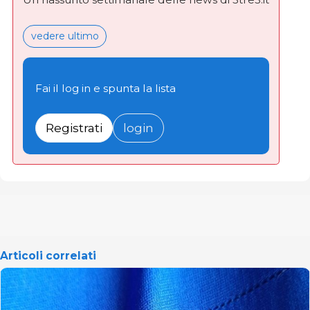
vedere ultimo
Fai il log in e spunta la lista
Registrati
login
Articoli correlati