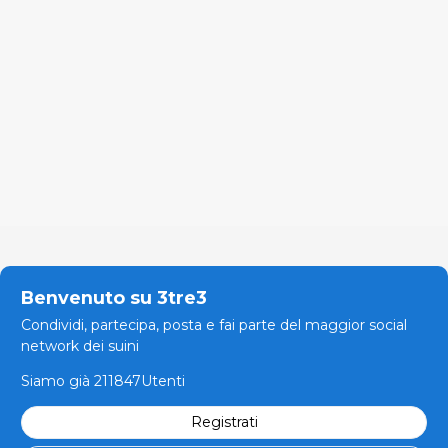
Benvenuto su 3tre3
Condividi, partecipa, posta e fai parte del maggior social
network dei suini
Siamo già 211847Utenti
Registrati