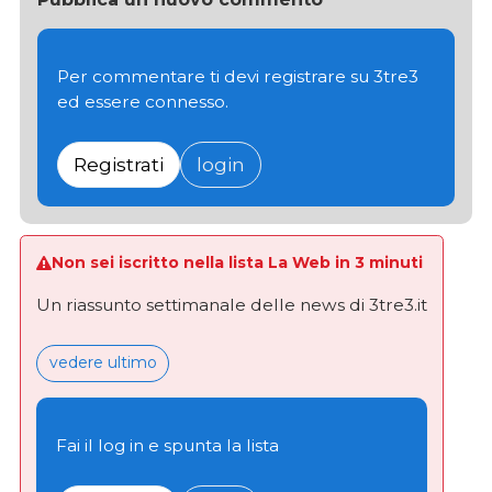
Per commentare ti devi registrare su 3tre3
ed essere connesso.
Registrati
login
Non sei iscritto nella lista La Web in 3 minuti
Un riassunto settimanale delle news di 3tre3.it
vedere ultimo
Fai il log in e spunta la lista