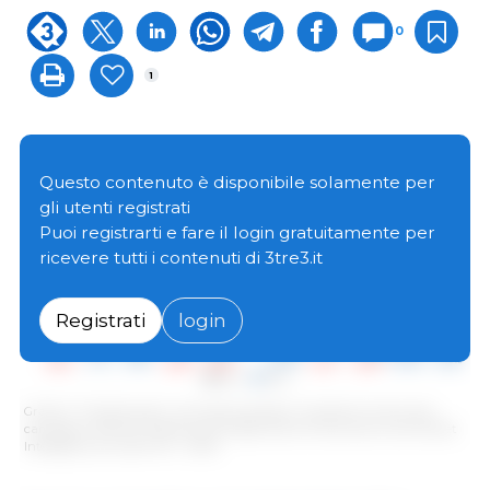
0
1
Questo contenuto è disponibile solamente per
gli utenti registrati
Puoi registrarti e fare il login gratuitamente per
ricevere tutti i contenuti di 3tre3.it
Registrati
login
Grafico 1: Proiezione per i principali produttori mondiali di mais e soia -
campagna 2022/23. Elaborato dal Department of Economics and Market
Intelligence con dati FAS - USDA