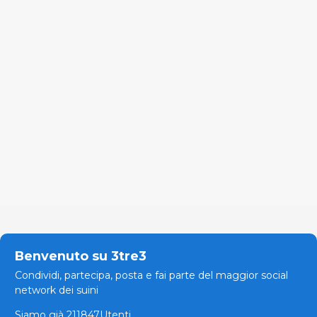
Benvenuto su 3tre3
Condividi, partecipa, posta e fai parte del maggior social
network dei suini
Siamo già 211847Utenti