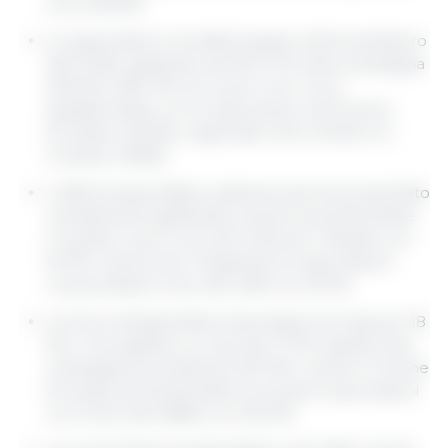
ciclo 2021/22.
Le esportazioni mondiali di grano diminuirebbero
dell'11,6%, passando da 204,7 Mt nella campagna
2021/22 a 181,1 Mt nel nuovo ciclo. Ciò si
spiegherebbe con le diminuzioni nell'Unione
Europea (-63,3%), negli Stati Uniti (-22,1%) e in
Ucraina (-16,6%).
L'offerta esportabile sudamericana ha presentato
cambiamenti significativi, poiché aumenterebbe
in questo nuovo ciclo del 4,2% per il Brasile con
50 Mt, mentre per l'Argentina le esportazioni
crescerebbero solo del 2,9% con 35 Mt.
La Cina richiederebbe importazioni di mais per 18
Mt, il che significa un calo del 17,7% rispetto alla
campagna precedente (21,9 Mt), mentre l'Unione
Europea aumenterebbe le proprie importazioni
a un ritmo del 18,8% con 23,5 Mt.