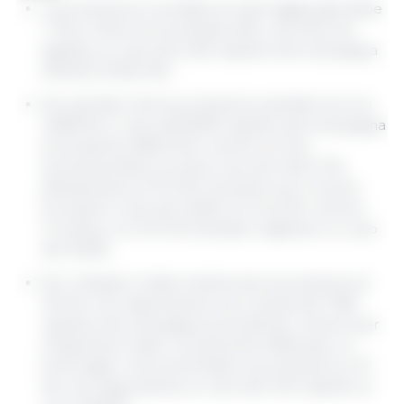
La produzione mondiale di mais raggiungerebbe
i 1.151,4 milioni di tonnellate (Mt), una cifra che
significa un calo del 5,3% rispetto alla campagna
2021/22 (1.216,0 Mt).
Per gli Stati Uniti la produzione sarebbe di circa
348,8 Mt, in calo dell'8,9% rispetto alla campagna
precedente (382,9 Mt), mentre la Cina
aumenterebbe il proprio raccolto dell'1,7%,
attestandosi a 277,2 Mt. Da parte sua, l'Unione
Europea in calo del 23,6% con 54,2 Mt, mentre
l'Ucraina, con 27,0 Mt, farebbe registrare un calo
del 35,9%.
Per il Brasile è stata mantenuta la proiezione di
125 Mt, che rappresenta una crescita del 7,8%
rispetto alla campagna precedente, mentre per
l'Argentina è stato nuovamente effettuato un
forte taglio, che porterebbe la produzione a 47
Mt, che rappresenta un calo del 5,1% rispetto al