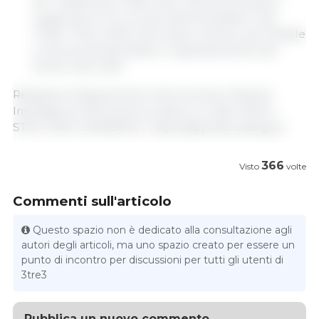
Mt. Tuttavia, per Stati Uniti, Unione Europea e
Argentina, le loro scorte diminuirebbero del
17,9%, 7,4% e 6,3% nell'ordine, mentre, per Brasile
e Cina aumenterebbero rispettivamente del
20,1% e del 3,0%.
Redazione Dipartimento di Economia e Market
Intelligence 333 America Latina con dati USDA |
STATI UNITI D'AMERICA. https://apps.fas.usda.gov/
366
Visto
volte
Commenti sull'articolo
Questo spazio non è dedicato alla consultazione agli
autori degli articoli, ma uno spazio creato per essere un
punto di incontro per discussioni per tutti gli utenti di
3tre3
Pubblica un nuovo commento