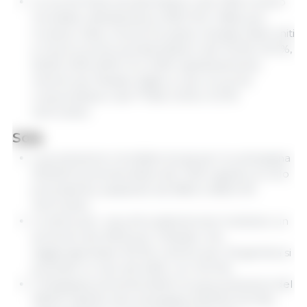
Le scorte finali scenderebbero del 3,6% a livello
mondiale, attestandosi a 295,3 Mt. Infatti, per
Ucraina, India, Unione Europea, Canada, Stati Uniti
e Cina le scorte scenderebbero del 33,4%, 32,7%,
26,2%, 9,5%, 8,0%. % e 0,9% rispettivamente,
mentre per Brasile, Egitto e Iran, le scorte
crescerebbero del 77,6%, 15,1% e 13,7%
nell'ordine.
Soia
La produzione mondiale di soia per la campagna
2022/23 aumenterebbe del 7,0% rispetto al ciclo
precedente, passando da 358,0 a 383,0 Mt
nell'ordine.
Le stime per i raccolti sudamericani mostrano un
aumento del 18,1% per il Brasile, che
raggiungerebbe 153 Mt, mentre per l'Argentina si
prevede un calo del 6,6%, con 41,0 Mt.
Il Paraguay aumenterebbe la sua produzione del
138,1% rispetto alla campagna 2021/22 (4,2 Mt),