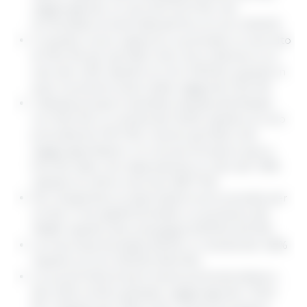
raggiungendo un raccolto di 10 Mt, che
tornerebbe ai livelli abituali fino al ciclo 2020/21.
In questo nuovo rapporto, si prevede un raccolto
di 116,4 Mt per gli Stati Uniti, che si riferisce a un
calo del 4,2% rispetto al ciclo 2021/22, quando in
quel momento erano state raggiunte 121,5 Mt.
L'attività di export sarebbe trainata dal Brasile
con 92,0 Mt, in crescita del 16,3% rispetto al ciclo
precedente (79,1 Mt), mentre gli Stati Uniti
raggiungerebbero un volume di export pari a
54,2 Mt, dato che rappresenta un calo del 7,8%
rispetto al ultimo raccolto (58,7 Mt).
Per l'Argentina, le esportazioni sono previste per
4,2 Mt, il che significherebbe un aumento del
46,8% rispetto alla campagna 2021/22 (2,9 Mt).
La Cina importerebbe 96 Mt, in crescita del 4,8%
rispetto al ciclo 2021/22 (91,6 Mt).
Le scorte finali di semi oleosi aumenterebbero
del 3,2% a livello globale, raggiungendo i 102,0