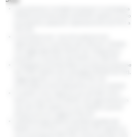
La produzione mondiale di soia per la campagna
2023/24 aumenterebbe dell’8,4% rispetto al ciclo
precedente, passando rispettivamente da 370,1 a
401,3 Mt.
La previsione per i raccolti sudamericani
rappresenta un aumento del 4,5% per il Brasile,
che raggiungerebbe 163 Mt. Per l'Argentina si
prevede un aumento del 92,0% con 48,0 Mt.
Il Paraguay aumenterebbe la propria produzione
del 10,5% rispetto alla campagna 2022/23 (9,1 Mt),
raggiungendo un raccolto di 10 Mt, che
tornerebbe ai livelli abituali fino al ciclo 2020/21.
In questo nuovo rapporto, per gli Stati Uniti si
stima un raccolto di 112,8 Mt, che rappresenta un
calo del 3,0% rispetto al ciclo 2022/23, quando
all’epoca furono raggiunti 116,4 Mt.
L’attività di esportazione sarebbe guidata dal
Brasile con 97 Mt, in crescita del 2,1% rispetto al
ciclo precedente (95,0 Mt), mentre gli Stati Uniti