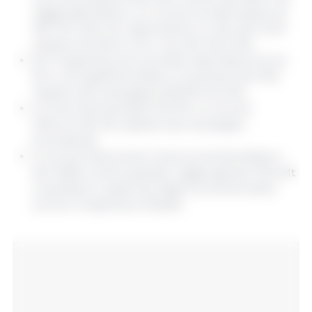
raggiungerebbero un volume di esportazioni di
48,7 Mt, cifra che rappresenta un calo del 10,1%
rispetto all’ultimo ciclo. raccolto (54,2 Mt).
Per l'Argentina sono previste esportazioni di 4,6
Mt, il che significherebbe un aumento del 15%
rispetto alla campagna 2022/23 (4,0 Mt).
La Cina importerebbe 100 Mt, un volume
inferiore del 2% rispetto alla campagna
precedente.
Le scorte finali di semi oleosi aumenterebbero
del 15,8% a livello globale, raggiungendo 119,2 Mt
e sarebbero sostenute dagli incrementi delle
scorte in Argentina e Brasile.