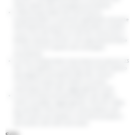
23,1% rispetto alla campagna precedente.
L'offerta esportabile del Sud America
presenterebbe un aumento significativo da parte
dell'Argentina, poiché aumenterebbe in questo
nuovo ciclo del 76,1% con 40,5 Mt, mentre per il
Brasile si stimano 55 Mt, il che rappresenterebbe
un calo di 3,5 % rispetto alla campagna
precedente.
La Cina richiederebbe importazioni di mais per 23
Mt, il che significa un aumento del 24,3% rispetto
alla stagione precedente (18,5 Mt), mentre
l'Unione Europea ridurrebbe le proprie
importazioni del 2,0%, raggiungendo 24 Mt.
Le scorte finali aumenterebbero del 4,8% a
livello mondiale, raggiungendo i 314,0 Mt. Infatti,
per gli Stati Uniti le scorte crescerebbero del
53%, mentre per Brasile e Cina diminuirebbero
del 22,4% e del 2,0% nell'ordine.
Soia