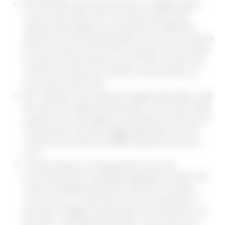
Per gli Stati Uniti la produzione si aggirerebbe
intorno alle 384,4 Mt, in aumento del 10,2%
rispetto alla stagione precedente (348,8 Mt),
mentre la Cina diminuirebbe il suo raccolto dello
0,1%, arrivando a 277,0 Mt. Da parte sua, l’Unione
Europea crescerebbero del 13,7% con 59,4 Mt,
mentre l'Ucraina, con 28 Mt, mostrerebbe un
incremento del 3,7%.
Per il Brasile la produzione raggiungerebbe i 129
Mt, cifra che rappresenterebbe un calo del 5,8%
rispetto alla campagna precedente, mentre per
l'Argentina il raccolto raggiungerebbe i 54 Mt,
crescendo quindi del 58,8% rispetto all'ultimo
ciclo.
Le esportazioni mondiali della semente
aumenterebbero dell’8%, passando da 181,7 Mt
nella campagna 2022/23 a 196,2 Mt in questo
nuovo ciclo, con gli Stati Uniti che sarebbero il
secondo maggiore esportatore di semente con
52,1 Mt, il che significherebbe un aumento del