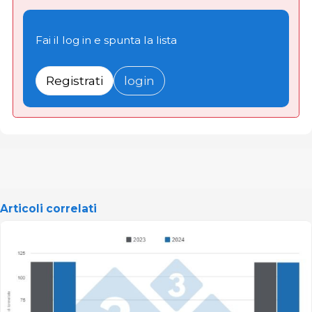
Fai il log in e spunta la lista
Registrati
login
Articoli correlati