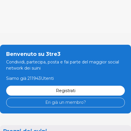
Benvenuto su 3tre3
Condividi, partecipa, posta e fai parte del maggior social
network dei suini
Siamo già 211943Utenti
Registrati
Eri già un membro?