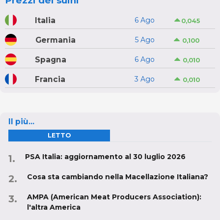
Prezzi dei suini
Italia
6 Ago
0,045
Germania
5 Ago
0,100
Spagna
6 Ago
0,010
Francia
3 Ago
0,010
Il più...
LETTO
PSA Italia: aggiornamento al 30 luglio 2026
Cosa sta cambiando nella Macellazione Italiana?
AMPA (American Meat Producers Association):
l'altra America