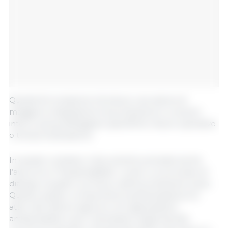
Questa formulazione introduce una visione di
maggiore integrazione tra produzione e consumi
interni, senza dettagliare specifiche misure operative
o tempi di attuazione.
In questo contesto, il documento prevede anche
l’avvio di un “firepartsaftale”, ovvero un processo di
dialogo a quattro sul futuro della produzione suina.
Questo quadro comporterà la partecipazione di
attori del settore agricolo, di organizzazioni
ambientaliste e per il benessere degli animali,