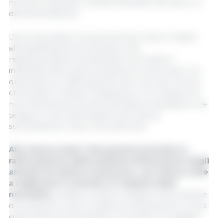
nonché di operatori rilevanti dei settori del lavoro e
dell'alimentazione.
L’accordo politico incorpora anche misure relative
alla pianificazione territoriale e alla
regolamentazione ambientale che incidono
indirettamente sulla produzione di carne suina. Tra
questi spicca il rafforzamento del ruolo dei comuni,
che possono rifiutare l'espansione o la creazione di
nuovi allevamenti di suini sulla base di valutazioni che
tengono conto dell'impatto sulla natura,
sull'ambiente e sulle comunità locali.
Allo stesso modo, il documento prevede un
rafforzamento delle politiche di benessere degli
animali nel settore zootecnico, con misure volte
a migliorare il controllo e il rispetto delle
normative
. Queste includono iniziative sulle pratiche
di produzione, sulle condizioni di allevamento e sulla
supervisione amministrativa, nel quadro di maggiori