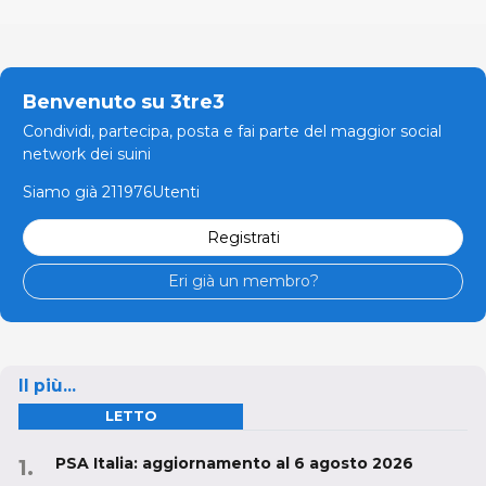
Benvenuto su 3tre3
Condividi, partecipa, posta e fai parte del maggior social
network dei suini
Siamo già 211976Utenti
Registrati
Eri già un membro?
Il più...
LETTO
PSA Italia: aggiornamento al 6 agosto 2026