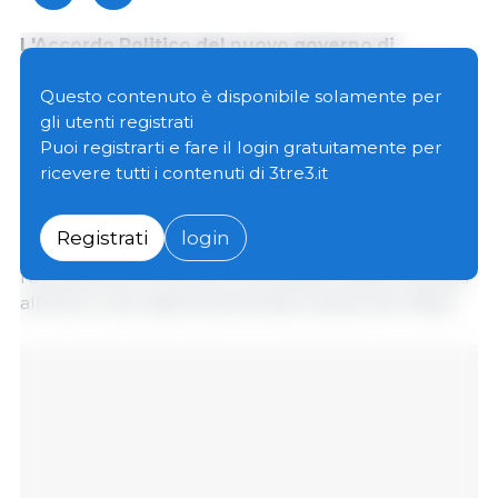
L'Accordo Politico del nuovo governo di
coalizione in Danimarca comprende una serie di
orientamenti strategici per il futuro della
Questo contenuto è disponibile solamente per
produzione suina, nel quadro del documento
gli utenti registrati
“Det politiske grundlag for firkløverregeringen”.
Puoi registrarti e fare il login gratuitamente per
ricevere tutti i contenuti di 3tre3.it
Tra gli elementi più rilevanti, il testo stabilisce come
obiettivo a lungo termine che la produzione suina
Registrati
login
danese sia prevalentemente orientata verso
l'allevamento di animali che possano essere utilizzati
all'interno del sistema alimentare stesso del Paese.