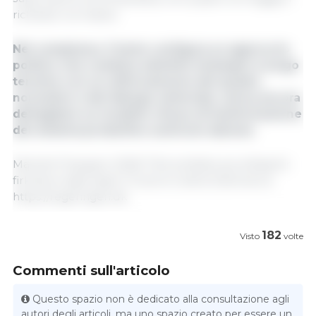
richieste normative.
Nel complesso, il testo configura un approccio
politico che combina obiettivi strategici a lungo
termine con un rafforzamento del quadro
normativo e del dialogo settoriale, senza ancora
dettagliare un modello chiuso di trasformazione
del sistema produttivo suinicolo danese.
Martedì 16 giugno 2026/ “Det politiske grundlag for
firkløverregeringen”/ Governo della Danimarca.
https://regeringen.dk
182
Visto
volte
Commenti sull'articolo
Questo spazio non è dedicato alla consultazione agli
autori degli articoli, ma uno spazio creato per essere un