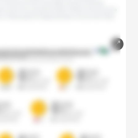
or Socioeconomics and Agricultural Planning
so, dove ha una partnership l'Istituto di Economia
 l'Associazione degli allevatori di suini del Mato