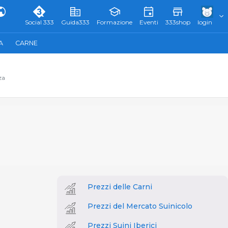
Social 333
Guida333
Formazione
Eventi
333shop
login
A
CARNE
za
Prezzi delle Carni
Prezzi del Mercato Suinicolo
Prezzi Suini Iberici