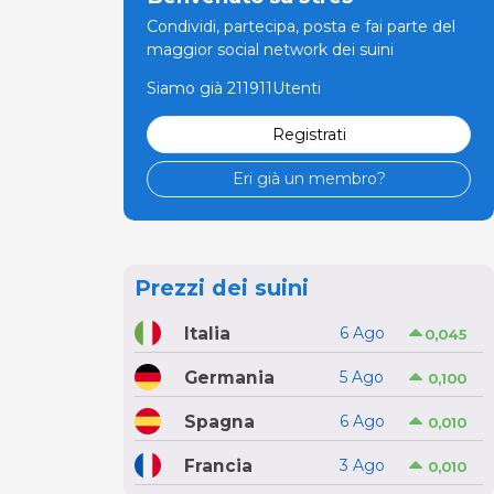
Condividi, partecipa, posta e fai parte del
maggior social network dei suini
Siamo già 211911Utenti
Registrati
Eri già un membro?
Prezzi dei suini
Italia
6 Ago
0,045
Germania
5 Ago
0,100
Spagna
6 Ago
0,010
Francia
3 Ago
0,010