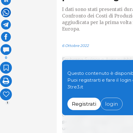
I dati sono stati presentati du
Confronto dei Costi di Produzio
aggiudicata per la prima volta 
Europa.
6 Ottobre 2022
0
Embrapa Suínos e Aves pubblica t
produzione dei suini per il 2021.
annuale del Gruppo per il Confr
Questo contenuto è disponibi
L'incontro di quest'anno si è svo
Puoi registrarti e fare il logi
29 giugno, ed è stato organizzat
3tre3.it
Ungherese.
Registrati
login
1
L'incontro InterPIG si svolge an
che studiano la competitività d
produttori. Embrapa Suínos e A
una partnership con la Coope