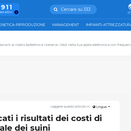
.911
Cercare su 333
ed attivi
IT
ENETICA-RIPRODUZIONE
MANAGEMENT
IMPIANTI-ATTREZZATUR
narti al nostro bollettino e riceverai i titoli nella tua posta elettronica con frequen
Leggere questo articolo in:
Lingua
ti i risultati dei costi di
le dei suini