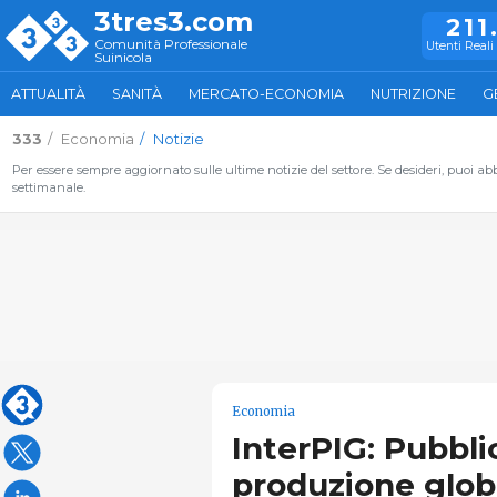
3tres3.com
211
Comunità Professionale
Utenti Reali 
Suinicola
ATTUALITÀ
SANITÀ
MERCATO-ECONOMIA
NUTRIZIONE
G
333
Economia
Notizie
Per essere sempre aggiornato sulle ultime notizie del settore. Se desideri, puoi abbo
settimanale.
Economia
InterPIG: Pubblica
produzione globa