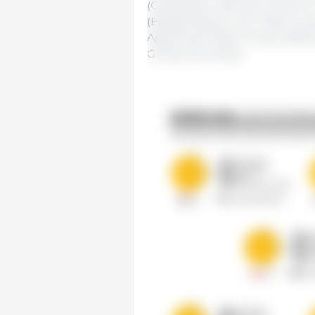
(Copérdia) e dati dal Center f
(Epagri/Cepa) e, per Mato Gros
Agraria del Mato Grosso (IMEA) e
Grosso (Acrismat).