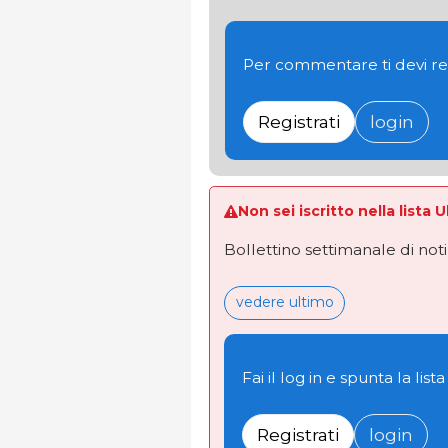
Per commentare ti devi re
Registrati
login
Non sei iscritto nella lista 
Bollettino settimanale di not
vedere ultimo
Fai il log in e spunta la lista
Registrati
login