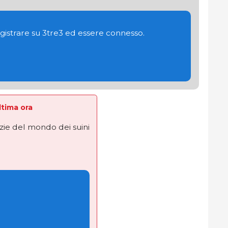
gistrare su 3tre3 ed essere connesso.
Ultima ora
izie del mondo dei suini