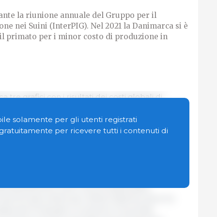
rante la riunione annuale del Gruppo per il
ne nei Suini (InterPIG). Nel 2021 la Danimarca si è
il primato per i minor costo di produzione in
re grafici con i risultati dei costi globali di
 I dati sono stati presentati durante la riunione
onto dei Costi di Produzione nei Suini (InterPIG).
le solamente per gli utenti registrati
lto nella città di Szekszárd, in Ungheria, dal 27 al
n gratuitamente per ricevere tutti i contenuti di
o dall'Istituto di Ricerca sull'Economia Agricola
nualmente e coinvolge i principali istituti di ricerca
ell'allevamento suino nei principali paesi
ves fornisce stime per Santa Catarina, dove ha
rativa de Produção e Consumo Concórdia