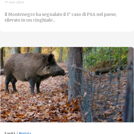
17-Gen-2024
Il Montenegro ha segnalato il 1° caso di PSA nel paese,
rilevato in un cinghiale...
Sanità
Notizia