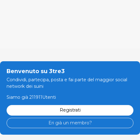
Benvenuto su 3tre3
Condividi, partecipa, posta e fai parte del maggior social
network dei suini
Siamo già 211911Utenti
Registrati
Eri già un membro?