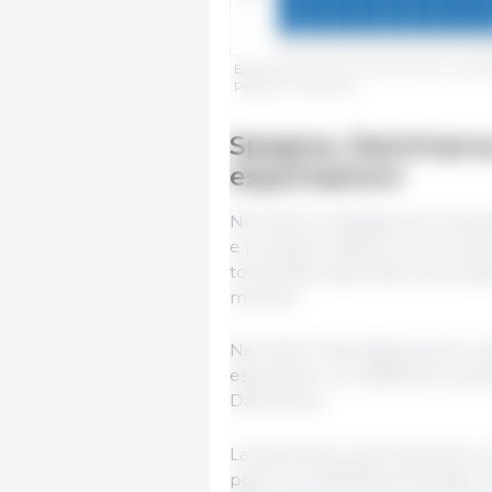
Esportazioni extra-UE di carne suina e prodo
Pigmeat Trade Data.
Spagna, Danimarca
esportazioni
Nel 2024, la Spagna ha continu
e prodotti a base di carne suina
tonnellate esportate verso paesi
membri.
Nel 2024 i Paesi Bassi si sono cl
esportatori, con 686.000 tonn
Danimarca.
La Danimarca, storicamente uno d
posto con 616.000 tonnellate, 