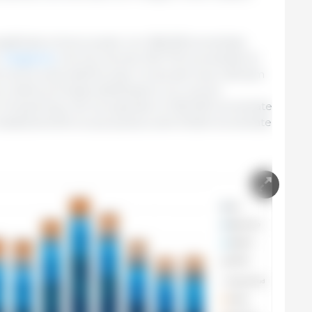
assificate al terzo posto con 366.518 tonnellate,
l
Giappone
, che ha ricevuto 354.734 tonnellate di
di carne suina dall'Europa. Corea del Sud, Vietnam
co delle principali destinazioni con volumi
tre Hong Kong, che ha superato le 350.000 tonnellate
 drasticamente la sua quota a sole 53.624 tonnellate