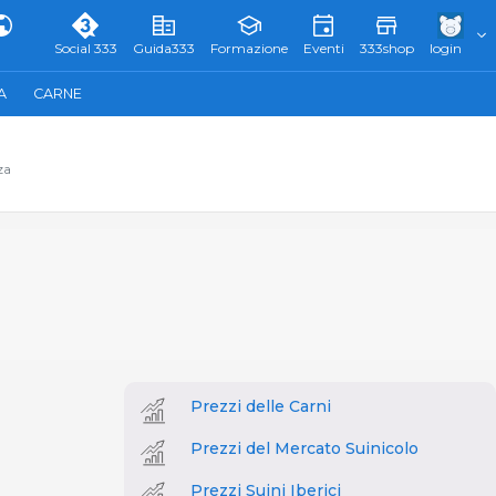
Social 333
Guida333
Formazione
Eventi
333shop
login
A
CARNE
za
Prezzi delle Carni
Prezzi del Mercato Suinicolo
Prezzi Suini Iberici