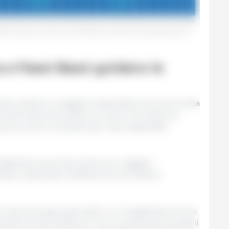
tti a base di carne suina: 2013-2024. Fonte: 333 sulla base dei dati di
 e Paesi Bassi guidano le
ato a essere il maggiore esportatore di carne suina
 nell'Unione Europea, con oltre 1,34 milioni di
 terzi, ben al di sopra del resto degli Stati
assificati al secondo posto tra i maggiori
ellate, superando nettamente Germania e
ei principali esportatori, si è classificata al terzo
mentre la Germania, pur con un aumento di quasi il