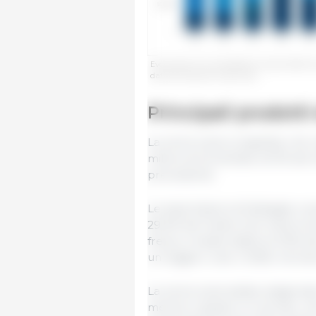
Evoluzione annuale delle principali destinaz
dati del Pigmeat trade Data.
Principali prodotti
La carne suina congelata, che r
milioni di tonnellate (41,1% del
precedente.
Le esportazioni di frattaglie, i
29,4% del totale (1,24 milioni d
fresca, rimaste stabili al 9,3% d
un leggero calo (-0,6%) ma ha
La carne suina salata, stagiona
mentre il grasso e lo strutto, c