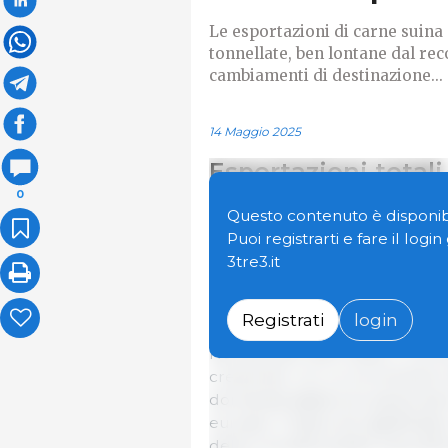
Le esportazioni di carne suina d
tonnellate, ben lontane dal reco
cambiamenti di destinazione...
14 Maggio 2025
Esportazioni totali
0
Le esportazioni totali di carne 
Questo contenuto è disponibi
Europea verso i paesi terzi hann
Puoi registrarti e fare il logi
praticamente la stessa cifra del
3tre3.it
del record raggiunto nel 2020,
tonnellate.
Registrati
login
Nel periodo 2001-2020, il com
crescente, con un incremento di
domanda asiatica (in particolare
europei. Il balzo più significativo
della crisi della peste suina af