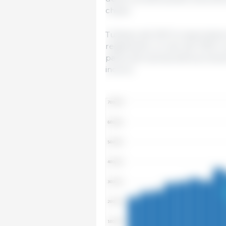
chiave.
Tuttavia, dal 2021 le esportazio
registrando un calo del 33% in 
parte alla ripresa della produz
incerto.