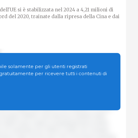
ell'UE si è stabilizzata nel 2024 a 4,21 milioni di
rd del 2020, trainate dalla ripresa della Cina e dai
suina e prodotti a base di carne suina dall'Unione
le solamente per gli utenti registrati
o chiuso il 2024 a 4,21 milioni di tonnellate,
n gratuitamente per ricevere tutti i contenuti di
 2023 (4,20 milioni di tonnellate), ma ben al di sotto
 quando furono esportate 6,36 milioni di
mercio estero del settore ha mostrato un trend
 quasi il 300% in due decenni, trainato dalla
 dalla Cina) e dalla competitività dei prodotti
 si è verificato tra il 2016 e il 2020, nel contesto
ricana in Asia, che ha reso l'UE un fornitore globale