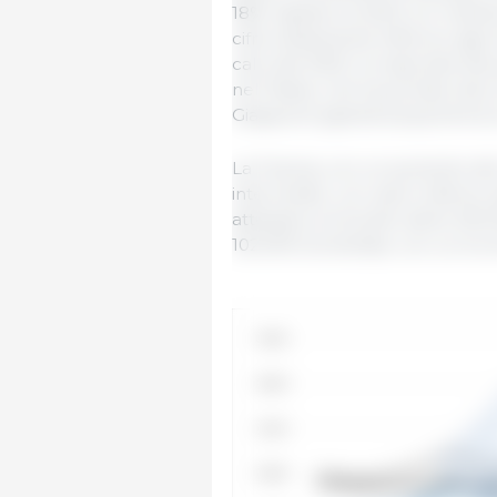
18% rispetto al 2023, si è man
cifra nettamente inferiore agli o
calo dal 2020 corrisponde alla
nel Paese, che ha portato alla
Giappone (grandi acquirenti di
La Francia, con un aumento del
intermedio, con valori inferiori
attestano al di sotto delle 200
102.000 tonnellate, con un inc