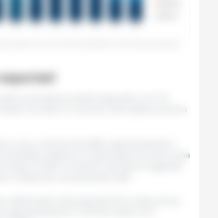
ioni della carne suina nell'UE (2013-2024). Fonte: 333 sulla base dei
 esportati
esta il principale prodotto esportato con 1,73
 totale), ha subito un calo del 4,3% rispetto all'anno
nvece, sono cresciute del 6,8%, rappresentando il
i tonnellate). Seguono le esportazioni di carne suina
el totale (+0,3%), e di salumi, che hanno registrato
nno mantenuto una quota del 9,2%.
ta o affumicata è diminuita dell'1% su base annua,
he rappresentavano il 5,1% del totale, sono