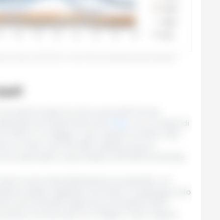
ato membro (2013-2024). Fonte: 333 sulla base dei dati del Pigmeat
pali
e prodotti a base di carne suina dall'Unione
estinate principalmente alla
Cina
, con un totale di
nel 2024 e un leggero calo rispetto al 2023 (-2%).
nta un netto calo del 56% rispetto al picco
ono esportate in quel Paese 3.337.529 tonnellate.
mane la seconda destinazione più grande, con
ebbene abbia registrato anch'esso un graduale calo
lione di tonnellate degli anni precedenti (2017-
i scambi commerciali con il Regno Unito restano