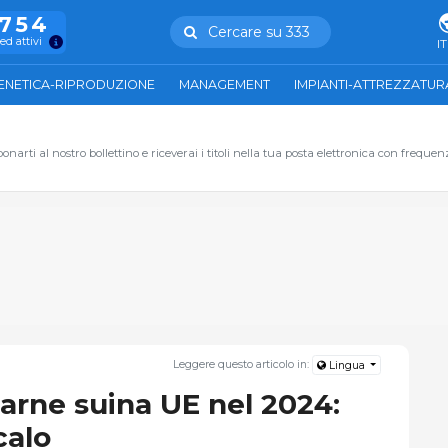
.754
Cercare su 333
ed attivi
IT
ENETICA-RIPRODUZIONE
MANAGEMENT
IMPIANTI-ATTREZZATUR
narti al nostro bollettino e riceverai i titoli nella tua posta elettronica con frequen
Leggere questo articolo in:
Lingua
carne suina UE nel 2024:
calo