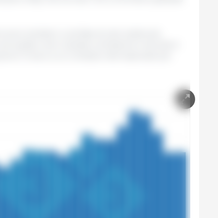
ni sono entrate in una fase di calo sostenuto,
soli quattro anni. Questa contrazione è dovuta in
ione in Cina e a un contesto internazionale più