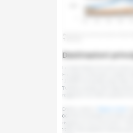
Esportazioni di carne suina extra-UE per St
Trade Data.
Destinazioni princi
Le esportazioni di carne suina 
Europea continuano a essere d
1.123.815 tonnellate esportate 
Tuttavia, questa cifra rapprese
raggiunto nel 2020, quando fur
D'altro canto, il
Regno Unito
ri
864.210 tonnellate nel 2024, s
rispetto al record di oltre 1 mi
2019). Nonostante la Brexit, gl