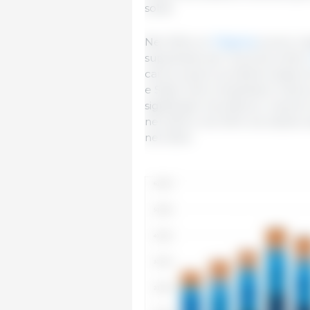
solidi.
Nel 2024, le
Filippine
si sono cl
superando per la prima volta i
carne suina e prodotti a base 
e Stati Uniti completano l'elen
significativi ma inferiori, men
nel 2013 e nel 2014, ha ridotto
nel 2024.