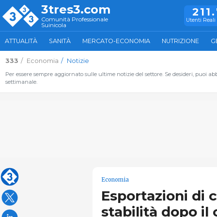
3tres3.com
211
Comunità Professionale
Utenti Reali 
Suinicola
ATTUALITÀ
SANITÀ
MERCATO-ECONOMIA
NUTRIZIONE
G
333
Economia
Notizie
Per essere sempre aggiornato sulle ultime notizie del settore. Se desideri, puoi abbo
settimanale.
Economia
Esportazioni di 
stabilità dopo il 