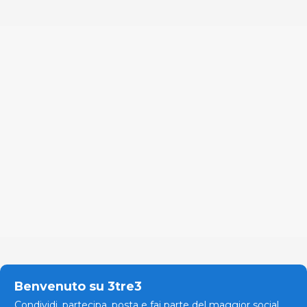
Benvenuto su 3tre3
Condividi, partecipa, posta e fai parte del maggior social