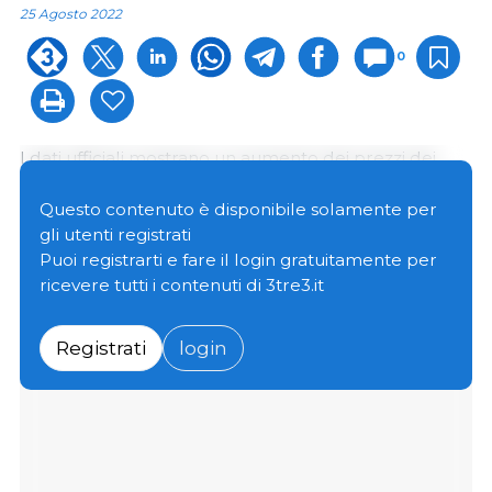
25 Agosto 2022
0
I dati ufficiali mostrano un aumento dei prezzi dei
generi alimentari in Cina, in particolare della carne
suina. A luglio, l'indice dei prezzi al consumo cinese è
Questo contenuto è disponibile solamente per
aumentato del 2,7% su base annua con i prezzi dei
gli utenti registrati
prodotti alimentari in aumento del 6,3% su base
Puoi registrarti e fare il login gratuitamente per
annua e la
carne suina in aumento del 20,2% rispetto
ricevere tutti i contenuti di 3tre3.it
allo scorso anno...
Registrati
login