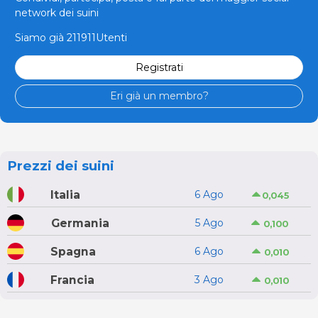
network dei suini
Siamo già 211911Utenti
Registrati
Eri già un membro?
Prezzi dei suini
Italia
6 Ago
0,045
Germania
5 Ago
0,100
Spagna
6 Ago
0,010
Francia
3 Ago
0,010